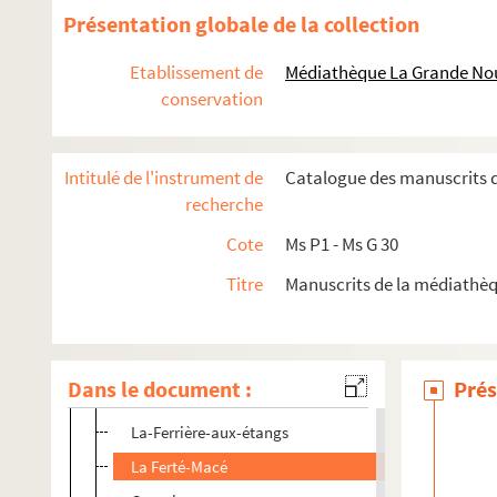
Batilly
Présentation globale de la collection
Beaulandais
Etablissement de
Médiathèque La Grande Nou
Champsecret
conservation
Le Châtellier
Ciral
Intitulé de l'instrument de
Catalogue des manuscrits d
Coulimer
recherche
La Coulonche
Cote
Ms P1 - Ms G 30
Couterne
Titre
Manuscrits de la médiathèq
Domfront
Dompierre
Essay
Dans le document :
Prés
Faverolles
La-Ferrière-aux-étangs
La Ferté-Macé