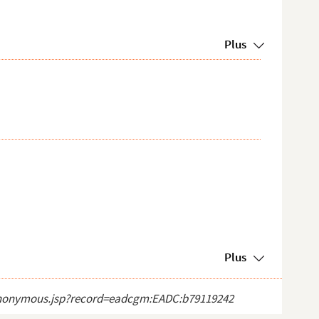
Plus
Plus
ct_anonymous.jsp?record=eadcgm:EADC:b79119242