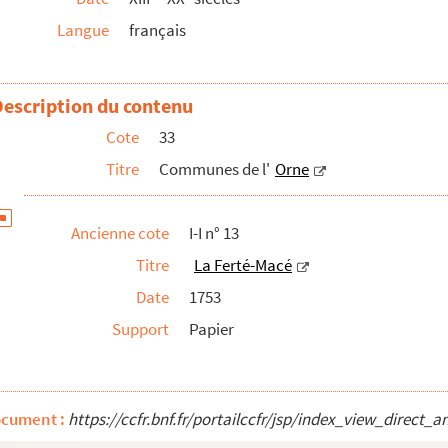
Langue
français
Description du contenu
Cote
33
Titre
Communes de l'
Orne
Ancienne cote
I-I n° 13
Titre
La Ferté-Macé
Date
1753
Support
Papier
ocument :
https://ccfr.bnf.fr/portailccfr/jsp/index_view_dire