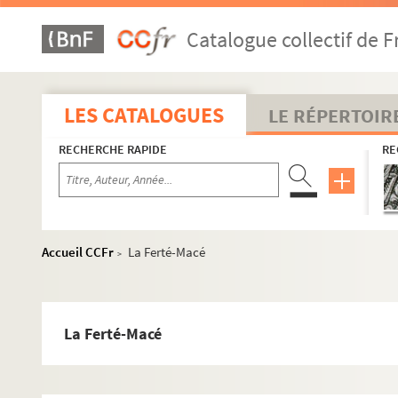
21. Chartrier du Grais : famille Thiboult
Catalogue collectif de F
22. Chartrier du Grais : familles Du Quesnel et La Pallu
23. Chartrier de Rânes : familles de Saint-Blimond, d'
24. Chartrier de Rânes : famille de Crequy (généalogie 8
LES CATALOGUES
LE RÉPERTOIR
25-26. Seigneuries diverses et correspondance de Pouq
RECHERCHE RAPIDE
RE
27-28. Dossiers de famille : Bagnoles de l'Orne
29. Saint-Maurice-du-Désert : familles Guillochin, Lamar
30. Saint-Maurice-du-Désert : familles Guillochin, Lamar
31. Saint-Maurice-du-Désert : familles Guillochin, Lamar
Accueil CCFr
La Ferté-Macé
>
31. Saint-Maurice du Désert : documents sans date et in
32. La Sauvagère
33. Communes de l'Orne
La Ferté-Macé
Alençon
La Baroche