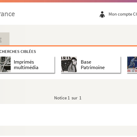
rance
Mon compte C
Argouges, de Broglie, de Berghes
88-v. 1750) et famille Delannoy alliés aux Saint...
E
ueville
CHERCHES CIBLÉES
Imprimés
Base
re, Moulin
multimédia
Patrimoine
re, Moulin
re, Moulin
complets
Notice
1 sur 1