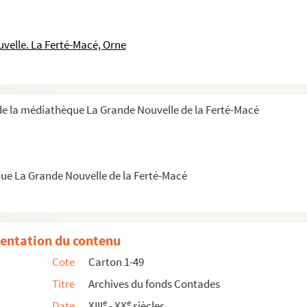
velle. La Ferté-Macé, Orne
e la médiathèque La Grande Nouvelle de la Ferté-Macé
ue La Grande Nouvelle de la Ferté-Macé
entation du contenu
Cote
Carton 1-49
Titre
Archives du fonds Contades
e
e
Date
XIII
- XX
siècles