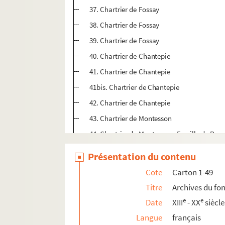
37. Chartrier de Fossay
38. Chartrier de Fossay
39. Chartrier de Fossay
40. Chartrier de Chantepie
41. Chartrier de Chantepie
41bis. Chartrier de Chantepie
42. Chartrier de Chantepie
43. Chartrier de Montesson
44. Chartrier de Montesson : Famille de Penn
45-46. Communes non ornaises
Présentation du contenu
47. Prieuré de Saint-Ursin
Cote
Carton 1-49
48. Pièces manuscrites non identifiées
Titre
Archives du fo
49. Chartrier de Crocy : sommaire des aveux, 
e
e
Date
XIII
- XX
siècle
Langue
français