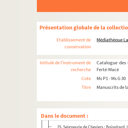
15. Chartrier de la baronnie de Lougé
16. Chartrier du Bois Tesselin
17. Chartrier du Bois Tesselin
Présentation globale de la collecti
18. Chartrier du Bois-Tesselin : famille et p
19. Famille Thuault de Lessay (biens dans la
Etablissement de
Médiathèque La
20. Chartrier du Grais : famille Thiboult (La 
conservation
21. Chartrier du Grais : famille Thiboult
Intitulé de l'instrument de
Catalogue des 
22. Chartrier du Grais : familles Du Quesne
recherche
Ferté-Macé
23. Chartrier de Rânes : familles de Sain
Cote
Ms P1 - Ms G 30
24. Chartrier de Rânes : famille de Crequy
Titre
Manuscrits de l
25-26. Seigneuries diverses et corresponda
25. La Ferrière au Doyen : seigneur
25. Chenedouit : seigneurie
Dans le document :
25. Seigneurie de Mehoudin
25. Seigneurie de Cheviers : Boispitard, 