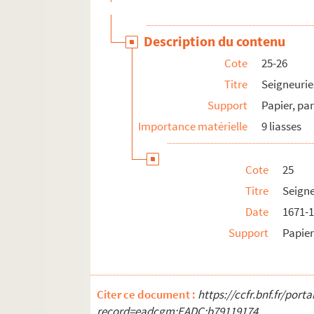
Description du contenu
Cote
25-26
Titre
Seigneurie
Support
Papier, p
Importance matérielle
9 liasses
Cote
25
Titre
Seigne
Date
1671-
Support
Papie
Citer ce document :
https://ccfr.bnf.fr/por
record=eadcgm:EADC:b79119174