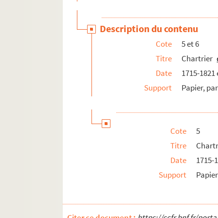
25-26. Seigneuries diverses et correspon
27-28. Dossiers de famille : Bagnoles de l
Description du contenu
29. Saint-Maurice-du-Désert : familles Guil
Cote
5 et 6
30. Saint-Maurice-du-Désert : familles Guil
Titre
Chartrier
31. Saint-Maurice-du-Désert : familles Guil
Date
1715-1821 
31. Saint-Maurice du Désert : documents sa
Support
Papier, p
32. La Sauvagère
33. Communes de l'Orne
34. Commune de l'Orne
Cote
5
36. Famille et seigneurie de Fossay
Titre
Chartr
37. Chartrier de Fossay
Date
1715-
38. Chartrier de Fossay
Support
Papie
39. Chartrier de Fossay
40. Chartrier de Chantepie
41. Chartrier de Chantepie
Citer ce document :
https://ccfr.bnf.fr/por