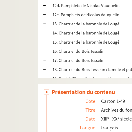
12d. Pamphlets de Nicolas Vauquelin
12e. Pamphlets de Nicolas Vauquelin
13. Chartrier de la baronnie de Lougé
14. Chartrier de la baronnie de Lougé
15. Chartrier de la baronnie de Lougé
16. Chartrier du Bois Tesselin
17. Chartrier du Bois Tesselin
18. Chartrier du Bois-Tesselin : famille et p
19. Famille Thuault de Lessay (biens dans la
20. Chartrier du Grais : famille Thiboult (La 
Présentation du contenu
21. Chartrier du Grais : famille Thiboult
Cote
Carton 1-49
22. Chartrier du Grais : familles Du Quesne
Titre
Archives du fo
23. Chartrier de Rânes : familles de Sain
e
e
Date
XIII
- XX
siècle
24. Chartrier de Rânes : famille de Crequy
Langue
français