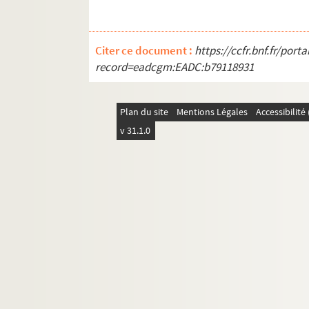
La bienfaisance, épître aux détracteurs du siècle
Carton 1-49. Archives du fonds Contades
Citer ce document :
https://ccfr.bnf.fr/por
record=eadcgm:EADC:b79118931
Plan du site
Mentions Légales
Accessibilit
v 31.1.0