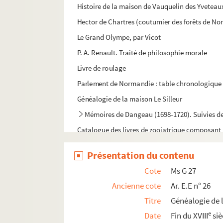
Histoire de la maison de Vauquelin des Yveteau
Hector de Chartres (coutumier des forêts de No
Le Grand Olympe, par Vicot
P. A. Renault. Traité de philosophie morale
Livre de roulage
Parlement de Normandie : table chronologique 
Généalogie de la maison Le Silleur
Mémoires de Dangeau (1698-1720). Suivies d
Catalogue des livres de zooiatrique composant
Généralité de Caen, années 1598 et 1599. Recher
Présentation du contenu
Comte de Vaudreuil. Manuscrits affaire Delam
Cote
Ms G 27
Registre obituaire de Saint-Thomas d'Argentan
Ancienne cote
Ar. E.E n° 26
Manuscrits de Floquet : Visites d'Odon Rigaud.
Titre
Généalogie de 
Phisica generalis
e
Date
Fin du XVIII
siè
Mes 20 ans ou les mémoires de Monsieur R...y