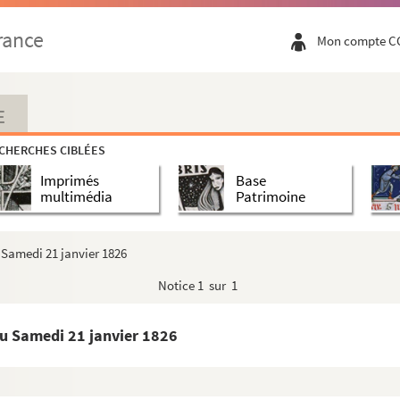
rance
Mon compte C
E
Chaux. Mémoires intimes (fragment) (Chartrier du ...
CHERCHES CIBLÉES
Chaux (II). Maison de Montreuil
Imprimés
Base
Chaux. Notes généalogiques (tome I) (Chartrier du...
multimédia
Patrimoine
Chaux. Notes généalogiques (tome II) (Chartrier d...
haux. Notes généalogiques (tome III) (Chartrier ...
Samedi 21 janvier 1826
Chaux. Notes généalogiques (tome IV) (Chartrier d...
Notice
1 sur 1
 Chaux. Domfront et Passais : notes communiquées à...
haux. Ceaucé : notes sur les familles qui ont po...
u Samedi 21 janvier 1826
haux. Fiefs et familles du Maine (tome 1) (Chart...
haux. Fiefs et familles du Maine (tome II) (Char...