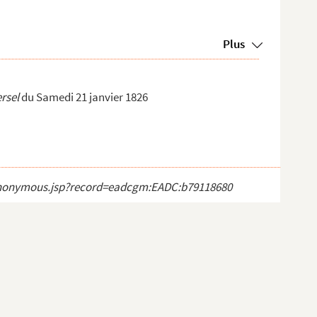
Plus
rsel
du Samedi 21 janvier 1826
ct_anonymous.jsp?record=eadcgm:EADC:b79118680