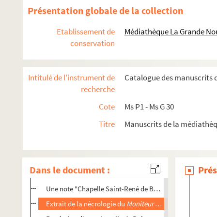
Ms G 11. Renée-Françoise Doynel de Montécot, comtesse de l
Présentation globale de la collection
Ms G 12. Renée-Françoise Doynel de Montécot, comtesse de l
Etablissement de
Médiathèque La Grande Nou
Ms G 13. Projet de mémoire judiciaire pour dame Marie des Mou
conservation
Ms G 14. Renée-Françoise Doynel de Montécot, comtesse de la
Ms G 15. Titres de noblesse de la maison Le Maire : copie de l'
Intitulé de l'instrument de
Catalogue des manuscrits d
Ms G 16. Bains de Bagnoles : gestion des frères Jenvrin (7 aoû
recherche
Ms G 17. Balzac. La Fleur des pois (copie d'un fragment inédit
Cote
Ms P1 - Ms G 30
Ms G 18. Aveu de la baronnie d'Asnebec rendu par Guillaume
Titre
Manuscrits de la médiathèq
Ms G 19. Vialon. La forêt d'Andaines
Ms G 20. Anecdotes de l'élévation de l'abbé du Bois aux premièr
Ms G 21. Documents sur Bagnolle de l'Orne
Dans le document :
Prés
Copie prises aux Archives Nationales sur les Papiers des 
Une note "Chapelle Saint-René de Baignolles en la paroi
Extrait de la nécrologie du
Moniteur Universel
du Samedi 