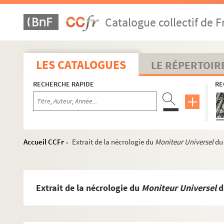
Campagne du comte de Wurmser en Alsace en 1793
Catalogue collectif de F
Mon porte-feuille, opuscule par Monsieur de Godey
Poésies fugitives
Marquis de Moustier. Souvenirs manuscrits
LES CATALOGUES
LE RÉPERTOIR
Ms G 1. Renée-Françoise Doynel de Montécot, comtesse de la 
RECHERCHE RAPIDE
RE
Ms G 2. Renée-Françoise Doynel de Montécot, comtesse de la 
Ms G 3. Renée-Françoise Doynel de Montécot, comtesse de la 
Ms G 4. Renée-Françoise Doynel de Montécot, comtesse de la 
Ms G 5. Renée-Françoise Doynel de Montécot, comtesse de la C
Accueil CCFr
Extrait de la nécrologie du
Moniteur Universel
du 
>
Ms G 6. Renée-Françoise Doynel de Montécot, comtesse de la 
Ms G 7. Renée-Françoise Doynel de Montécot, comtesse de la
Ms G 8. Renée-Françoise Doynel de Montécot, comtesse de la C
Extrait de la nécrologie du
Moniteur Universel
d
Ms G 9. Renée-Françoise Doynel de Montécot, comtesse de la C
Ms G 10. Renée-Françoise Doynel de Montécot, comtesse de la C