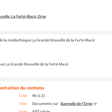
a Chaux. Familles normandes : Avranches et Coutance...
a Chaux. Normandie et Maine : notices généalogiques...
velle. La Ferté-Macé, Orne
lins, veuve du maître Henri de Jumilly, écuyer, ...
 Chaux. Maine et Anjou : notices généalogiques (Ch...
inventaire des titres principaux de la nobless...
e la médiathèque La Grande Nouvelle de la Ferté-Macé
t 1806 - 9 décembre 1814). Prieuré de la Madele...
)
 de Chamborand le 20 décembre 1387 (copie)
ue La Grande Nouvelle de la Ferté-Macé
es dignités de l'Eglise et de l'Etat (partie 3...
entation du contenu
Princes et les Titres domaniaux de l'Orne
Cote
Ms G 21
sse de Couterne"
Titre
Documents sur
Bagnolle de l'Orne
21 janvier 1826
e
Date
XIX
siècle