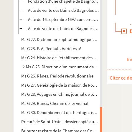
Fondation d'une chapelle de Baignolle faite par les sieurs
Acte de vente des Bains de Bagnoles par Louis César Pierre
Acte du 16 septembre 1692 concernant le fieffe des bains
Acte de vente des bains de Bagnoles par Jenvin héritiers 
Ms G 22. Dictionnaire ophtalmologique du docteur Duval, occ
Ms G 23. P. A. Renault. Variétés IV
Ms G 24. Histoire de l'établissement des Français dans les Gau
Im
Ms G 25. Direction d'un monument de Mézeray à Argentan 
Ms G 26. Rânes. Période révolutionnaire
Citer ce d
Ms G 27. Généalogie de la maison de Ronnay
Ms G 28. Voyages en Chine, journal de bord de Monsieur Clou
Ms G 29. Rânes. Chemin de fer vicinal
Ms G 30. Dénombrement des héritages et maisons appartenant
Prieuré de Saint-Ursin : dossier copié aux Archives de l'Orne
Briouze : registre de la Chambre des Comptes