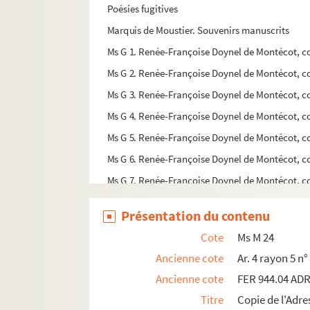
Poésies fugitives
Marquis de Moustier. Souvenirs manuscrits
Ms G 1. Renée-Françoise Doynel de Montécot, co
Ms G 2. Renée-Françoise Doynel de Montécot, co
Ms G 3. Renée-Françoise Doynel de Montécot, co
Ms G 4. Renée-Françoise Doynel de Montécot, co
Ms G 5. Renée-Françoise Doynel de Montécot, com
Ms G 6. Renée-Françoise Doynel de Montécot, co
Ms G 7. Renée-Françoise Doynel de Montécot, c
Ms G 8. Renée-Françoise Doynel de Montécot, com
Présentation du contenu
Ms G 9. Renée-Françoise Doynel de Montécot, com
Cote
Ms M 24
Ms G 10. Renée-Françoise Doynel de Montécot, co
Ancienne cote
Ar. 4 rayon 5 n°
Ms G 11. Renée-Françoise Doynel de Montécot, 
Ancienne cote
FER 944.04 AD
Ms G 12. Renée-Françoise Doynel de Montécot, 
Titre
Copie de l'Adre
Ms G 13. Projet de mémoire judiciaire pour dame