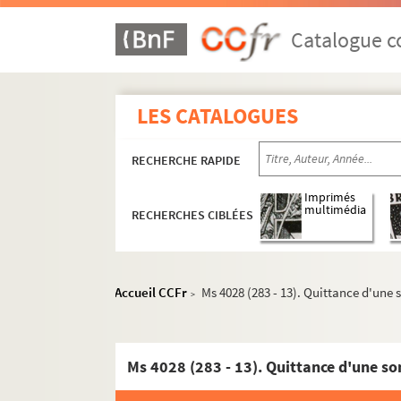
Famille Magnin
Catalogue co
Ms 4028 (259). Recherches généalogiqu
Ms 4028 (260). Documents impliquant les
LES CATALOGUES
Ms 4028 (261). Jean Maignin, fils de Guy
Ms 4028 (262). Hugues Magnin, fils de 
RECHERCHE RAPIDE
Ms 4028 (263). Jean Maignin, boulang
Ms 4028 (264). Jean Magnin, fils de J
Imprimés
multimédia
RECHERCHES CIBLÉES
Ms 4028 (265). Jeanne Magnin, fille de 
Ms 4028 (266). Louise Magnin, fille de 
Ms 4028 (267). Pierre Magnin, fils de J
Accueil CCFr
Ms 4028 (283 - 13). Quittance d'une
>
Ms 4028 (268). Jeanne Magnin, fille de J
Ms 4028 (279). Pierre Magnin, prêtre cha
Ms 4028 (269). Pierre Magnin, boulanger,
Ms 4028 (280). Toussaint Magnin, boul