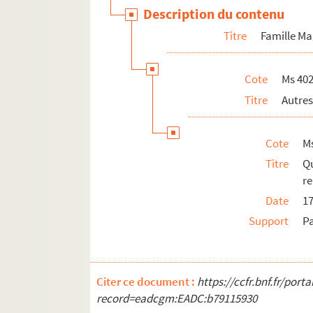
Description du contenu
Titre
Famille M
Cote
Ms 402
Titre
Autres
Cote
Ms
Titre
Q
re
Date
1
Support
P
Citer ce document :
https://ccfr.bnf.fr/por
record=eadcgm:EADC:b79115930