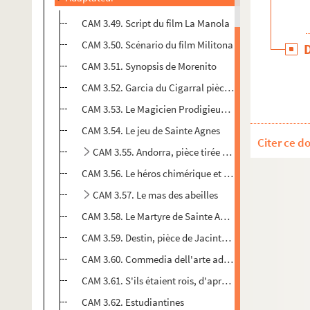
CAM 3.49. Script du film La Manola
CAM 3.50. Scénario du film Militona
CAM 3.51. Synopsis de Morenito
CAM 3.52. Garcia du Cigarral pièce en 3 actes et 6 tab
CAM 3.53. Le Magicien Prodigieux d'après P. Calderon
CAM 3.54. Le jeu de Sainte Agnes
Citer ce d
CAM 3.55. Andorra, pièce tirée du roman d'Isabell
CAM 3.56. Le héros chimérique et son étonnant écuye
CAM 3.57. Le mas des abeilles
CAM 3.58. Le Martyre de Sainte Agnès
CAM 3.59. Destin, pièce de Jacinto Grau
CAM 3.60. Commedia dell'arte adaptée au goût franç
CAM 3.61. S'ils étaient rois, d'après Santos Vega
CAM 3.62. Estudiantines