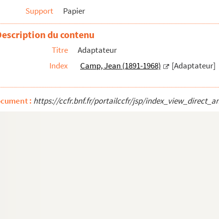
Support
Papier
Description du contenu
Titre
Adaptateur
leaux d'après Rojas Zorilla (1607-1648)
Index
Camp, Jean (1891-1968)
[Adaptateur]
 de la Barca
ocument :
https://ccfr.bnf.fr/portailccfr/jsp/index_view_dire
e Sandy
r, pièce radiophonique
ais