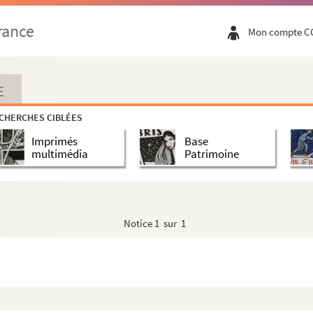
rance
Mon compte C
E
CHERCHES CIBLÉES
Imprimés
Base
multimédia
Patrimoine
Notice
1 sur 1