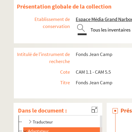
Présentation globale de la collection
Etablissement de
Espace Média Grand Narbo
conservation
Tous les inventaires
Intitulé de l'instrument de
Fonds Jean Camp
recherche
Cote
CAM 1.1 - CAM 5.5
Titre
Fonds Jean Camp
Documents personnels
Thèse sur Peréda
Oeuvres littéraires
Dans le document :
Prés
Auteur
Traducteur
Adaptateur