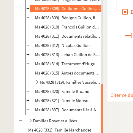
Ms 4028 (308). Guillaume Guillon, prêtre chanoine de l
Ms 4028 (309). Bénigne Guillon, fille de Hugues Guil
Ms 4028 (310). François Guillon de Salins
Ms 4028 (311). Documents relatifs aux frères Jean et 
Ms 4028 (312). Nicolas Guillon
Ms 4028 (313). Jehan Guillon de Salins
Ms 4028 (314). Testament d'Hugues Guillon, avocat e
Ms 4028 (315). Autres documents concernant des memb
Ms 4028 (319). Familles Vasselet et alliée
Ms 4028 (320). Famille Bruand
Citer ce d
Ms 4028 (321). Famille Moreau
Ms 4028 (337). Documents liés à Anthonia Grenaud, f
Familles Royet et alliées
Ms 4028 (331). Famille Marchandet