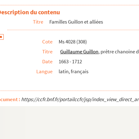
'église Saint Michel de Salins, fils d'Hugues Guillon
Description du contenu
lon, épouse de Claude Bruand
Titre
Familles Guillon et alliées
Guillaume Guillon
Cote
Ms 4028 (308)
Titre
Guillaume Guillon
, prêtre chanoine de
Date
1663 - 1712
n parlement
Langue
latin, français
res de la famille Guillon
ocument :
https://ccfr.bnf.fr/portailccfr/jsp/index_view_dire
ille de Denys Grenaud et épouse de Claude Buchot