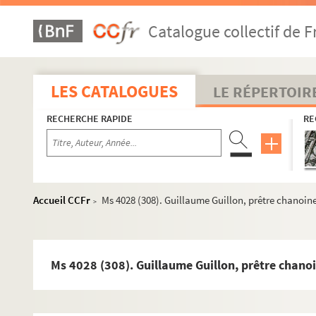
Catalogue collectif de F
LES CATALOGUES
LE RÉPERTOIR
RECHERCHE RAPIDE
RE
Correspondance
Papiers personnels
Accueil CCFr
Ms 4028 (308). Guillaume Guillon, prêtre chanoine 
>
Papiers de famille
Famille Magnin
Famille Saugrain
Ms 4028 (308). Guillaume Guillon, prêtre chanoin
Famille Thouverey et alliées
Familles Guillon et alliées