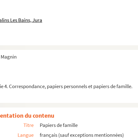
poux de Guillemette Millet
llon
lins Les Bains, Jura
on
Motte (fils de Claude Guillon et Guillemette Millet ?)
fils de Claude Guillon, époux de Claudine Moureau
s Magnin
 de Pierre Guillon, époux de Jeanne Vasselet, puis de Philib...
 Guillon
Eglise Notre Dame de Salins, fils de Denys Guillon
e 4. Correspondance, papiers personnels et papiers de famille.
époux d'Anne Françoise Lebrun, puis de Suzanne Bo...
illon
entation du contenu
Titre
Papiers de famille
 Guillon, épouse d'Hugues François Trouillet
Langue
français (sauf exceptions mentionnées)
 Marguerite Grenaud