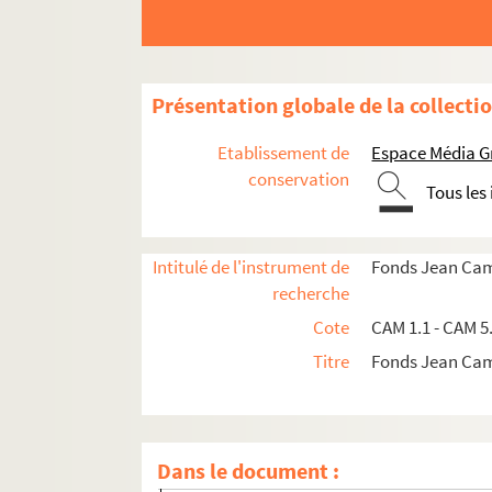
Présentation globale de la collecti
Etablissement de
Espace Média G
conservation
Tous les
Intitulé de l'instrument de
Fonds Jean Ca
recherche
Cote
CAM 1.1 - CAM 5
Documents personnels
Titre
Fonds Jean Ca
Thèse sur Peréda
Oeuvres littéraires
Auteur
Dans le document :
Traducteur