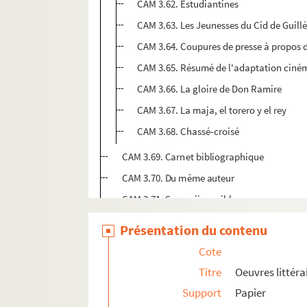
CAM 3.62. Estudiantines
CAM 3.63. Les Jeunesses du Cid de Guill
CAM 3.64. Coupures de presse à propos 
CAM 3.65. Résumé de l'adaptation cin
CAM 3.66. La gloire de Don Ramire
CAM 3.67. La maja, el torero y el rey
CAM 3.68. Chassé-croisé
CAM 3.69. Carnet bibliographique
CAM 3.70. Du même auteur
CAM 3.71. Scenarii possibles
Conférences, discours
Présentation du contenu
Périodiques
Cote
Titre
Oeuvres littéra
Support
Papier