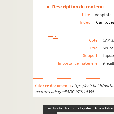
Description du contenu
Titre
Adaptateu
Index
Camp, Jea
Cote
CAM 3
Titre
Script
Support
Tapusc
Importance matérielle
9 feuil
Citer ce document :
https://ccfr.bnf.fr/por
record=eadcgm:EADC:b79114394
Plan du site
Mentions Légales
Accessibilit