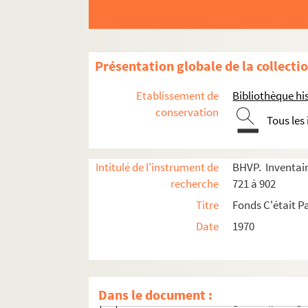
Carré 771
Carré 772
Carré 773
Présentation globale de la collecti
Carré 774
Etablissement de
Bibliothèque his
Carré 775
conservation
Tous les
Carré 776
Carré 777
Intitulé de l'instrument de
BHVP. Inventair
Carré 778
recherche
721 à 902
Carré 779
Titre
Fonds C'était Pa
2-DP-012-0779-01. Besnard, Fernand (ph
Date
1970
2-DP-012-0779-02. Boucher, Christian (
2-DP-012-0779-03. Chaude, Bernard (ph
2-DP-012-0779-04. Feau, Daniel (photog
Dans le document :
2-DP-012-0779-05. Fraigneaud (photogra