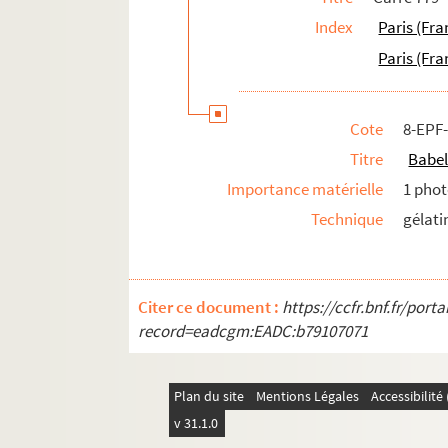
Index
Paris (Fra
Paris (Fra
Cote
8-EPF
Titre
Babel
Importance matérielle
1 phot
Technique
gélati
Citer ce document :
https://ccfr.bnf.fr/por
record=eadcgm:EADC:b79107071
Plan du site
Mentions Légales
Accessibilit
v 31.1.0