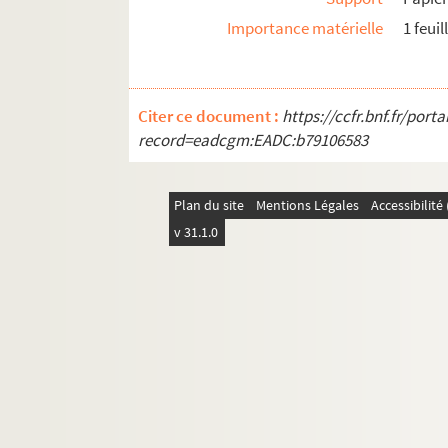
Ms C 642. Pièces relatives à la succession de 
Importance matérielle
1 feuil
Ms A 201. « Copie de différentes lettres de M. Th
Ms A 234. Recueil de notes bibliographiques, 
Ms A 235. Cahier de brouillon de lettres de Jean
Citer ce document :
https://ccfr.bnf.fr/por
record=eadcgm:EADC:b79106583
Ms A 321. Catalogue des livres les meilleurs do
Ms A 328. Nomenclature de pseudonymes ou aut
Ms C 76. Exposition d'une méthode d'écrire oc
Plan du site
Mentions Légales
Accessibilit
Ms B 85. Ouvrage généralement approuvé sur l'hi
v 31.1.0
Ms B 87. Catalogue de livres
Ms C 693. Recette pour composer une poudre d'or,
Ms C 694. Réflexions philosophiques à l'occasion
Ms C 695. Offre, rapports et réclamation faits a
Ms C 696. Offre, rapports et réclamation faits a
Ms C 697. Onguent de Monsieur l'abbé Pipon [P