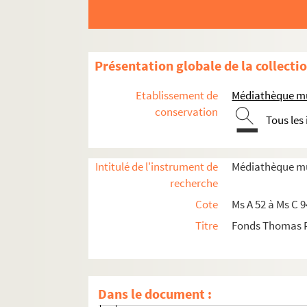
Ms A 96. Notes diverses sur des sujets de toute n
Ms A 97. Encyclopédie
Ms B 14. Recueil de lettres
Présentation globale de la collecti
1o. Lettres de Thomas Pichon ; — madame 
Etablissement de
Médiathèque mu
2o. Lettres diverses adressées à Thomas Pic
conservation
Tous les
f° 1-2. Lettre de Jean-Henri Maubert de 
f° 3. Copie tronquée ou brouillon d'une l
Intitulé de l'instrument de
Médiathèque mu
f° 4. Lettre ou copie de lettre pour la 
recherche
II, f° 5-8. Lettres de frère Paul du Sai
Cote
Ms A 52 à Ms C 
f° 9. Liste de pièces concernant les plans
Titre
Fonds Thomas 
f° 11. Lettre d'Edward Mason, datée de 
f° 12. Lettre à un destinataire inconnu 
f° 13. Lettre d'Edward Mason, datée de L
Dans le document :
f° 14. Lettre d'Edward Mason à Thomas Tyr