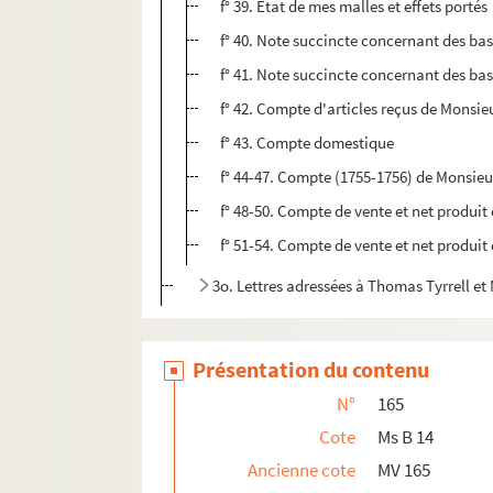
f° 39. Etat de mes malles et effets portés
f° 40. Note succincte concernant des b
f° 41. Note succincte concernant des bas
f° 42. Compte d'articles reçus de Monsie
f° 43. Compte domestique
f° 44-47. Compte (1755-1756) de Monsieur
f° 48-50. Compte de vente et net produit
f° 51-54. Compte de vente et net produit
3o. Lettres adressées à Thomas Tyrrell e
Ms A 182 et Ms A 183. « Abrégé de l'histoire unive
Ms C 641. Testament de feu M. Thomas Tyrrel [Th
Présentation du contenu
Ms A 200. « Inventaire des biens meubles et effets
N°
165
Ms C 642. Pièces relatives à la succession de 
Cote
Ms B 14
Ms A 201. « Copie de différentes lettres de M. Th
Ancienne cote
MV 165