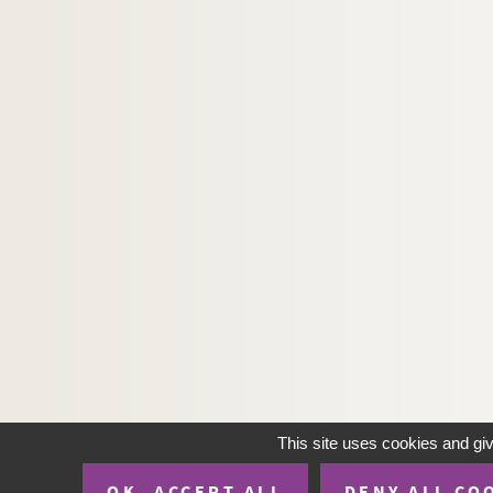
Ms C 940. A Plan of the Situation of the Allies 
This site uses cookies and gi
OK, ACCEPT ALL
DENY ALL CO