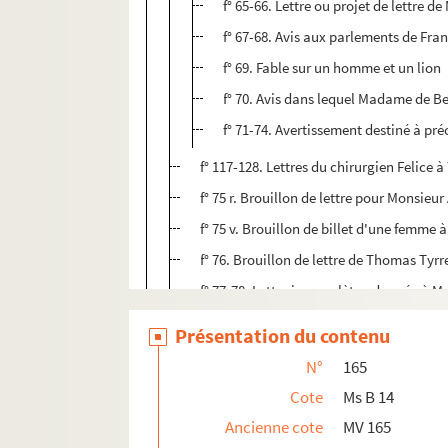
f° 65-66. Lettre ou projet de lettre
f° 67-68. Avis aux parlements de Fra
f° 69. Fable sur un homme et un lion
f° 70. Avis dans lequel Madame de Be
f° 71-74. Avertissement destiné à pr
f° 117-128. Lettres du chirurgien Felice 
f° 75 r. Brouillon de lettre pour Monsieur
f° 75 v. Brouillon de billet d'une femme 
f° 76. Brouillon de lettre de Thomas Tyrr
f° 77-78. Lettre incomplète adressée à 
f° 79-80. Lettre de F. Allen à Madame d
Présentation du contenu
f° 81-82. Lettre de C. A. Clutterbuck [
N°
165
f° 83-84. Lettre non datée et sans aut
Cote
Ms B 14
f° 85. Billet de la part de Madame Ma
Ancienne cote
MV 165
f° 86-87. Lettre non datée, incomplète