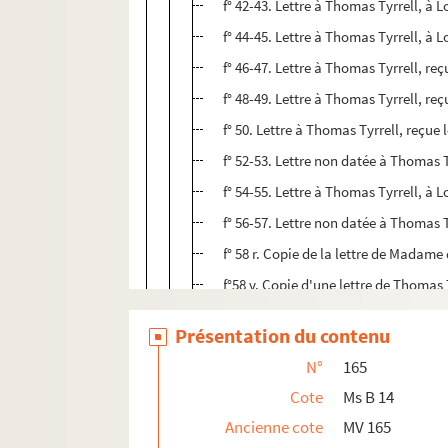
f° 42-43. Lettre à Thomas Tyrrell, à L
f° 44-45. Lettre à Thomas Tyrrell, à
f° 46-47. Lettre à Thomas Tyrrell, re
f° 48-49. Lettre à Thomas Tyrrell, re
f° 50. Lettre à Thomas Tyrrell, reçue
f° 52-53. Lettre non datée à Thomas Ty
f° 54-55. Lettre à Thomas Tyrrell, à L
f° 56-57. Lettre non datée à Thomas T
f° 58 r. Copie de la lettre de Mada
f°58 v. Copie d'une lettre de Thoma
f° 60. Copie de la lettre de Madame
Présentation du contenu
f° 61. Copie d'une lettre écrite par
N°
165
f° 62. Extrait d'un ouvrage composé po
Cote
Ms B 14
f° 63-64. Document de travail de Ma
Ancienne cote
MV 165
f° 59. Billet d'une Madame V. à Lady