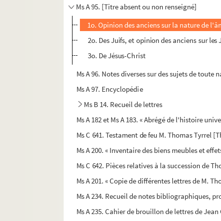
Ms A 95. [Titre absent ou non renseigné]
1o. Opinion des anciens sur la nature de l'
2o. Des Juifs, et opinion des anciens sur les 
3o. De Jésus-Christ
Ms A 96. Notes diverses sur des sujets de toute n
Ms A 97. Encyclopédie
Ms B 14. Recueil de lettres
Ms A 182 et Ms A 183. « Abrégé de l'histoire unive
Ms C 641. Testament de feu M. Thomas Tyrrel [Th
Ms A 200. « Inventaire des biens meubles et effets
Ms C 642. Pièces relatives à la succession de 
Ms A 201. « Copie de différentes lettres de M. Th
Ms A 234. Recueil de notes bibliographiques, 
Ms A 235. Cahier de brouillon de lettres de Jean