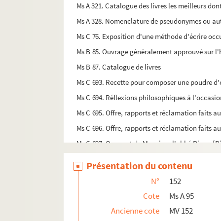
Ms A 321. Catalogue des livres les meilleurs do
Ms A 328. Nomenclature de pseudonymes ou aut
Ms C 76. Exposition d'une méthode d'écrire oc
Ms B 85. Ouvrage généralement approuvé sur l'hi
Ms B 87. Catalogue de livres
Ms C 693. Recette pour composer une poudre d'or,
Ms C 694. Réflexions philosophiques à l'occasion
Ms C 695. Offre, rapports et réclamation faits a
Ms C 696. Offre, rapports et réclamation faits a
Ms C 697. Onguent de Monsieur l'abbé Pipon [P
Ms C 699. Exposition des principales drogues qui
Présentation du contenu
Ms C 700. Pour un élixir qu'on a appelé du Bau
N°
152
Ms C 701. Certificats de Messieurs les médecins
Cote
Ms A 95
Ms C 741. Chanson
Ancienne cote
MV 152
Ms C 742. Relation véritable et remarquable de 