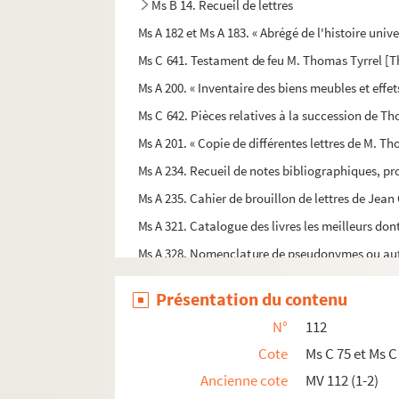
Ms B 14. Recueil de lettres
Ms A 182 et Ms A 183. « Abrégé de l'histoire unive
Ms C 641. Testament de feu M. Thomas Tyrrel [Th
Ms A 200. « Inventaire des biens meubles et effets
Ms C 642. Pièces relatives à la succession de 
Ms A 201. « Copie de différentes lettres de M. Th
Ms A 234. Recueil de notes bibliographiques, 
Ms A 235. Cahier de brouillon de lettres de Jean
Ms A 321. Catalogue des livres les meilleurs do
Ms A 328. Nomenclature de pseudonymes ou aut
Ms C 76. Exposition d'une méthode d'écrire oc
Présentation du contenu
Ms B 85. Ouvrage généralement approuvé sur l'hi
N°
112
Ms B 87. Catalogue de livres
Cote
Ms C 75 et Ms C
Ms C 693. Recette pour composer une poudre d'or,
Ancienne cote
MV 112 (1-2)
Ms C 694. Réflexions philosophiques à l'occasion