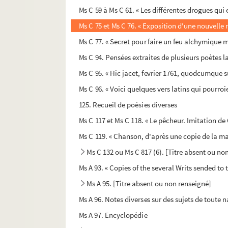
Ms C 59 à Ms C 61. « Les différentes drogues qui 
Ms C 75 et Ms C 76. « Exposition d'une nouvelle
Ms C 77. « Secret pour faire un feu alchymique mi
Ms C 94. Pensées extraites de plusieurs poètes l
Ms C 95. « Hic jacet, fevrier 1761, quodcumque s
Ms C 96. « Voici quelques vers latins qui pourroi
125. Recueil de poésies diverses
Ms C 117 et Ms C 118. « Le pêcheur. Imitation de
Ms C 119. « Chanson, d'après une copie de la m
Ms C 132 ou Ms C 817 (6). [Titre absent ou no
Ms A 93. « Copies of the several Writs sended to t
Ms A 95. [Titre absent ou non renseigné]
Ms A 96. Notes diverses sur des sujets de toute n
Ms A 97. Encyclopédie