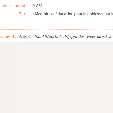
Ancienne cote
MV 51
 à un ministre, un embassadeur (
sic
), un généra...
Titre
« Mémoire et éducation pour la noblesse, par M
té Socratique. Divisé en trois parties »
ies des Pays-Bas font dans les divers endroits d...
ocument :
https://ccfr.bnf.fr/portailccfr/jsp/index_view_dire
 Nantes à la chambre du Conseil de comerce (
sic
), ...
 la pêche des Hollandois et des Anglois ; pour s...
ance solide et générale dans la Compagnie des Ind...
ic
), aux fins d'épargner la moitié de la depen...
les que procureroit par chaque année au profit du...
o
 royale des sciences, relativement : 1
à une n...
r
u corps humain, par M
Le Cat »
ainvilliers »