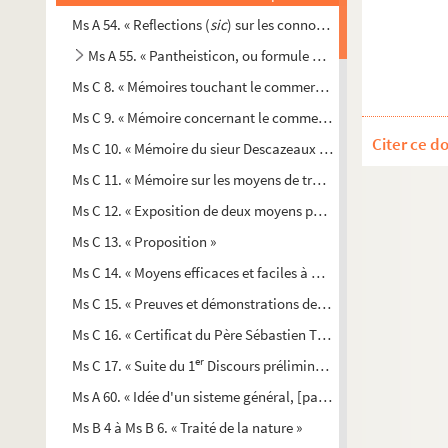
Ms A 54. « Reflections (
sic
) sur les connoissances nécessaires
Ms A 55. « Pantheisticon, ou formule pour célébrer une socié
Ms C 8. « Mémoires touchant le commerce que les Provinces-Un
Ms C 9. « Mémoire concernant le commerce »
Citer ce d
Ms C 10. « Mémoire du sieur Descazeaux du Hallay, député de
Ms C 11. « Mémoire sur les moyens de traverser le commerce et
Ms C 12. « Exposition de deux moyens pour rétablir une confi
Ms C 13. « Proposition »
Ms C 14. « Moyens efficaces et faciles à mettre en prattique (
s
Ms C 15. « Preuves et démonstrations des épargnes considérab
Ms C 16. « Certificat du Père Sébastien Truchet, de l'Académie
er
Ms C 17. « Suite du 1
Discours préliminaire de la physique d
r
Ms A 60. « Idée d'un sisteme général, [par] M
le comte de Boul
Ms B 4 à Ms B 6. « Traité de la nature »