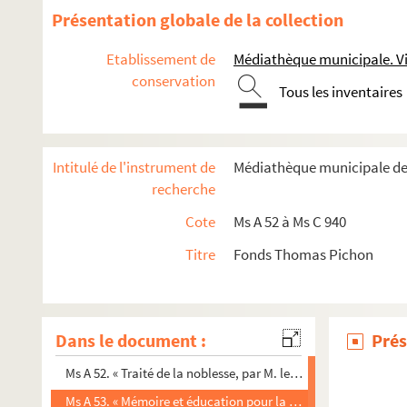
Présentation globale de la collection
Etablissement de
Médiathèque municipale. Vi
conservation
Tous les inventaires
Intitulé de l'instrument de
Médiathèque municipale de
recherche
Cote
Ms A 52 à Ms C 940
Titre
Fonds Thomas Pichon
Dans le document :
Prés
Ms A 52. « Traité de la noblesse, par M. le comte de Boulainvill
Ms A 53. « Mémoire et éducation pour la noblesse, par M. le c