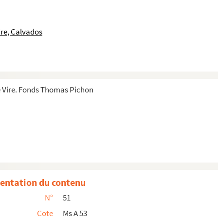
re, Calvados
 Vire. Fonds Thomas Pichon
entation du contenu
N°
51
iers »
Cote
Ms A 53
omte de Boulainvilliers »