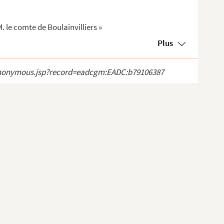
. le comte de Boulainvilliers »
Plus
ct_anonymous.jsp?record=eadcgm:EADC:b79106387