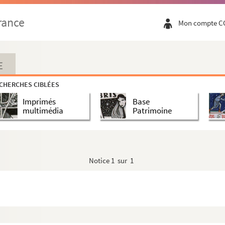
rance
Mon compte C
E
CHERCHES CIBLÉES
Imprimés
Base
multimédia
Patrimoine
Notice
1 sur 1