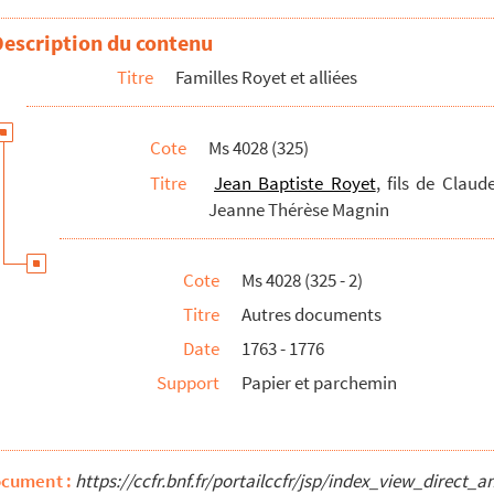
Description du contenu
Titre
Familles Royet et alliées
de la châtellenie de Nozeroy
Cote
Ms 4028 (325)
ls de Claude Royet
Titre
Jean Baptiste Royet
, fils de Clau
ienne Royet et Jeanne Anatoille Ratte, époux de Jeanne Thérèse...
Jeanne Thérèse Magnin
rot, conseiller au Parlement de Paris
Cote
Ms 4028 (325 - 2)
aude Étienne Royet et Jeanne Anatoille Ratte
Titre
Autres documents
elle Célestine et Alexis Gabrielle Royet, respectivement fils, ...
Date
1763 - 1776
res de la famille Royet
Support
Papier et parchemin
eroy et de ses alentours
ocument :
https://ccfr.bnf.fr/portailccfr/jsp/index_view_dire