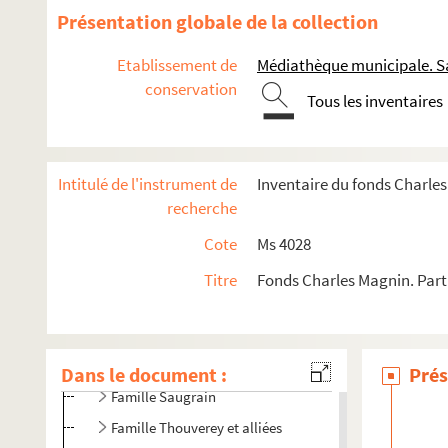
Présentation globale de la collection
Etablissement de
Médiathèque municipale. Sa
conservation
Tous les inventaires
Intitulé de l'instrument de
Inventaire du fonds Charle
recherche
Cote
Ms 4028
Correspondance
Titre
Fonds Charles Magnin. Parti
Papiers personnels
Papiers de famille
Famille Magnin
Dans le document :
Prés
Famille Saugrain
Famille Thouverey et alliées