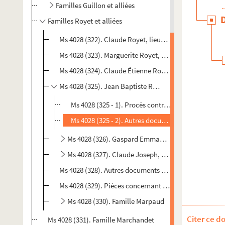
Familles Guillon et alliées
Familles Royet et alliées
Ms 4028 (322). Claude Royet, lieutenant de la justice 
Ms 4028 (323). Marguerite Royet, fille de Claude Royet
Ms 4028 (324). Claude Étienne Royet, notaire royal, fi
Ms 4028 (325). Jean Baptiste Royet, fils de Claude Ét
Ms 4028 (325 - 1). Procès contre Pierre Ignace Qui
Ms 4028 (325 - 2). Autres documents
Ms 4028 (326). Gaspard Emmanuel Royet, fils de Cl
Ms 4028 (327). Claude Joseph, Jeanne Françoise Gabri
Ms 4028 (328). Autres documents impliquant des memb
Ms 4028 (329). Pièces concernant des habitants de Noz
Ms 4028 (330). Famille Marpaud
Citer ce d
Ms 4028 (331). Famille Marchandet