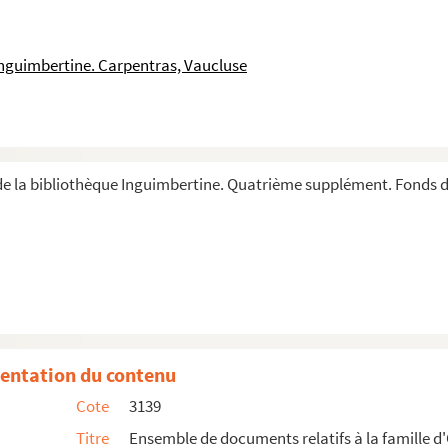
Inguimbertine. Carpentras, Vaucluse
e la bibliothèque Inguimbertine. Quatrième supplément. Fonds d'
entation du contenu
Cote
3139
livier
Titre
Ensemble de documents relatifs à la famille d
ou au Comtat Venaissin