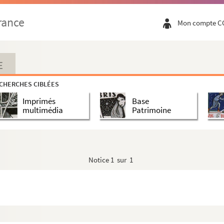
rance
Mon compte C
E
CHERCHES CIBLÉES
Imprimés
Base
multimédia
Patrimoine
Notice
1 sur 1