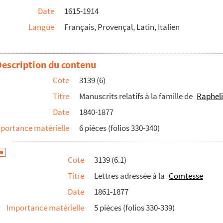
Date
1615-1914
Langue
Français, Provençal, Latin, Italien
Description du contenu
Cote
3139 (6)
san
Titre
Manuscrits relatifs à la famille de
Rapheli
Date
1840-1877
portance matérielle
6 pièces (folios 330-340)
Cote
3139 (6.1)
Titre
Lettres adressée à la
Comtesse
an par Casimir Barjavel
Date
1861-1877
Importance matérielle
5 pièces (folios 330-339)