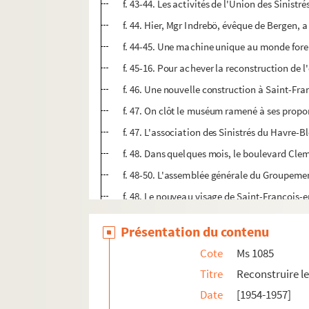
f. 43-44. Les activités de l'Union des Sinis
f. 44. Hier, Mgr Indrebö, évêque de Bergen, a
f. 44-45. Une machine unique au monde fore l
f. 45-16. Pour achever la reconstruction de l
f. 46. Une nouvelle construction à Saint-Fran
f. 47. On clôt le muséum ramené à ses propor
f. 47. L'association des Sinistrés du Havre-
f. 48. Dans quelques mois, le boulevard Cle
f. 48-50. L'assemblée générale du Groupemen
f. 48. Le nouveau visage de Saint-François-e
f. 49. La place Gambetta va-t-elle retrouver s
Présentation du contenu
f. 49-50. Les Havrais vont pouvoir à nouveau 
Cote
Ms 1085
f. 50. Le M.R.L. va déménager.
Titre
Reconstruire le
f. 51. On dégage la place Gambetta...
Date
[1954-1957]
f. 51. M. Raymond Camus vient d'être nommé