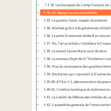
f. 34. Les baraques du Camp François 1er 
f. 35. On dégage la place Gambetta.
f. 35. Le quartier Saint-Joseph reconstruit.
f. 36. Réalisée grâce à de généreuses initiat
f. 36. La porte Océane est dotée d'un nouvel
f. 37. Où, l'an prochain s'installera le Cirq
f. 39. Le tunnel Sainte-Marie sorti de terre.
f. 38. Le nouveau foyer de la "Fondation Lo
f. 39. Pour la renaissance des quartiers Notr
f. 39. Des bornes qui s'ajoutent à d'autres bo
f. 39-40. À l'ilot V-1, démonstration de pose
f. 40-41. L'institut technique du bâtiment e
f. 41. Le Comité de Défense des Intérêts du ce
f. 42. L'assemblée générale de l'Intercomité C