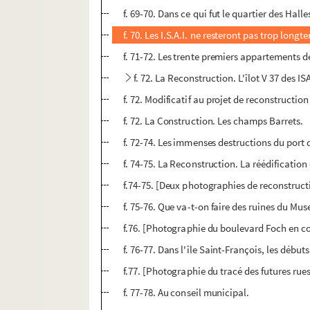
f. 69-70. Dans ce qui fut le quartier des Halle
f. 70. Les I.S.A.I. ne resteront pas trop lon
f. 71-72. Les trente premiers appartements de l
f. 72. La Reconstruction. L'îlot V 37 des ISA
f. 72. Modificatif au projet de reconstructio
f. 72. La Construction. Les champs Barrets.
f. 72-74. Les immenses destructions du port
f. 74-75. La Reconstruction. La réédificatio
f.74-75. [Deux photographies de reconstruct
f. 75-76. Que va-t-on faire des ruines du Mu
f.76. [Photographie du boulevard Foch en co
f. 76-77. Dans l'île Saint-François, les début
f.77. [Photographie du tracé des futures rue
f. 77-78. Au conseil municipal.