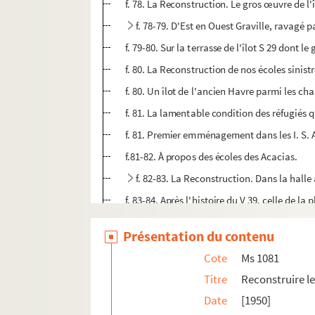
f. 78. La Reconstruction. Le gros œuvre de l'î
f. 78-79. D'Est en Ouest Graville, ravagé
f. 79-80. Sur la terrasse de l'îlot S 29 dont l
f. 80. La Reconstruction de nos écoles sinistr
f. 80. Un îlot de l'ancien Havre parmi les c
f. 81. La lamentable condition des réfugiés q
f. 81. Premier emménagement dans les I. S. A
f.81-82. À propos des écoles des Acacias.
f. 82-83. La Reconstruction. Dans la halle 
f. 83-84. Après l'histoire du V 39, celle de 
f.84. [Photographie d'ouvriers et officiels t
Présentation du contenu
f. 84-85. Au Conseil Municipal.
Cote
Ms 1081
f.85. [Photographie de l'école Jean Macé]
Titre
Reconstruire le
f. 85. La Reconstruction.
Date
[1950]
Ms 1082. Reconstruire le Havre, vol V.