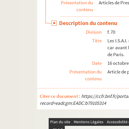
Présentation du
Articles de Pr
Ms 1083. Reconstruire le Havre, vol VI.
contenu
Ms 1084. Reconstruire le Havre, vol VII.
Description du contenu
Ms 1085. Reconstruire le Havre, Vol 8.
Division
f. 70
Titre
Les I.S.A.
car avant 
de Paris.
Date
16 octobre
Présentation du
Article de
contenu
Citer ce document :
https://ccfr.bnf.fr/por
record=eadcgm:EADC:b79105314
Plan du site
Mentions Légales
Accessibilit