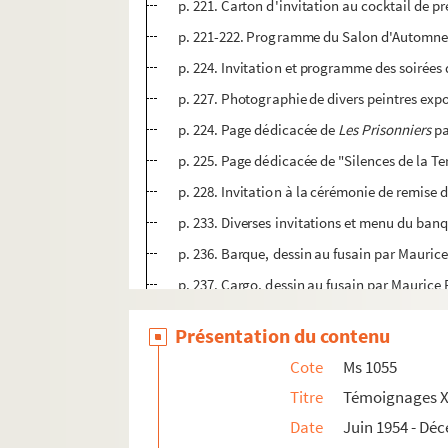
p. 221. Carton d'invitation au cocktail de p
p. 221-222. Programme du Salon d'Automne 
p. 224. Invitation et programme des soirées 
p. 227. Photographie de divers peintres exp
p. 224. Page dédicacée de
Les Prisonniers
pa
p. 225. Page dédicacée de "Silences de la Te
p. 228. Invitation à la cérémonie de remise 
p. 233. Diverses invitations et menu du ba
p. 236. Barque, dessin au fusain par Maurice
p. 237. Cargo, dessin au fusain par Maurice 
p. 238. Page dédicacée de
Chanson pour un
Présentation du contenu
p. 241. Page dédicacée de
Tous ces chants o
Cote
Ms 1055
p. 242. Lettre de Pierre Aubéry
Titre
Témoignages X
p. 242. Carte de Suzanne Lachèvre, épouse 
Date
Juin 1954 - Dé
p. 242. Lettre de A. Leprévost, président d