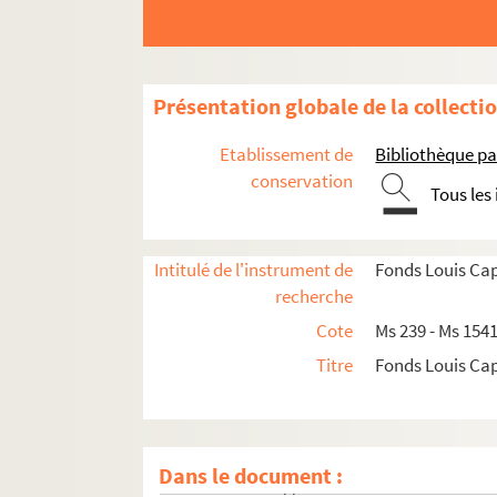
Ms 313. Louis Cappatti. La Guerre dans la Tinée 
Ms 314. Louis Cappatti. Les Guerres gallispanes 
Ms 315. Louis Cappatti. Notes d’histoire sur la v
Présentation globale de la collecti
Ms 316. Louis Cappatti. Le Docteur Alexandre Ba
Ms 317. Louis Cappatti. La Guerre de la successio
Etablissement de
Bibliothèque pa
MS 318 - Ms 319. Louis Cappatti. Nice et la p
conservation
Tous les
Ms 320 - Ms 321. Louis Cappatti. La Guerre fr
Ms 329. Louis Cappatti. Table générale des arti
Intitulé de l'instrument de
Fonds Louis Ca
Ms 335. Louis Cappatti. Aix-en-Provence. Bibli
recherche
Ms 348. Louis Cappatti. Jean Dominique Blanqui
Cote
Ms 239 - Ms 154
Ms 349 - Ms 356. Louis Cappatti. Documents s
Titre
Fonds Louis Ca
Ms 359. Louis Cappatti. Le Chant des saisons de l
Ms 417. Louis Cappatti. Herzen à Nice. Confére
Ms 418. Louis Cappatti. Table de ses oeuvres.
Dans le document :
Ms 419. Louis Cappatti. Herzen à Nice. Conféren