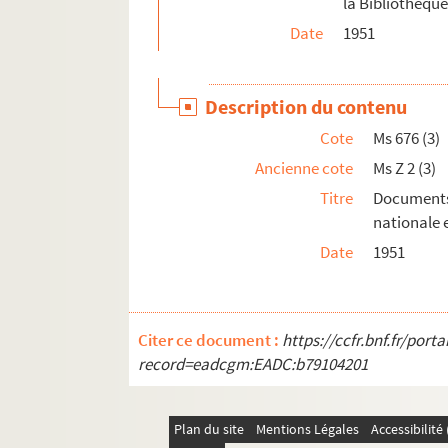
la Bibliothèque
Date
1951
Description du contenu
Cote
Ms 676 (3)
Ancienne cote
Ms Z 2 (3)
Titre
Documents 
nationale 
Date
1951
Citer ce document :
https://ccfr.bnf.fr/por
record=eadcgm:EADC:b79104201
Plan du site
Mentions Légales
Accessibilit