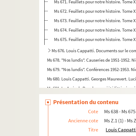
Ms 671. Feuillets pour notre histoire. Tome 
Ms 672. Feuillets pour notre histoire. Tome
Ms 673. Feuillets pour notre histoire. Tome 
Ms 674. Feuillets pour notre histoire. Tome 
Ms 675. Feuillets pour notre histoire. Tome X
Ms 676. Louis Cappatti. Documents sur le comt
Ms 678. "Nos lundis". Causeries de 1951-1952. Ni
Ms 679. "Nos lundis". Conférences 1952-1953. Ni
Ms 680. Louis Cappatti. Georges Maurevert. Luci
Ms 681. Lu Amic de Rancher, société littéraire n
Ms 682. Lu Amic de Rancher, société littéraire ni
Présentation du contenu
Ms 683. "Lu Amic de Rancher". Société Littéraire
Cote
Ms 638 - Ms 675
Ms 684. Lu Amic de Rancher. Conférences. Tome 
Ancienne cote
Ms Z.1 (1) - Ms Z
Ms 685. Lu Amic de Rancher. Conférences. Tome 
Titre
Louis Cappatt
Ms 686. Lu Amic de Rancher, société littéraire n