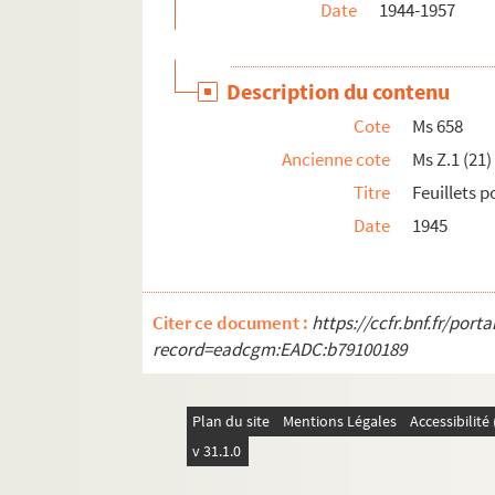
Date
1944-1957
Ms 687. Louis Cappatti. Pays de Nice. Convergenc
Ms 688. Louis Cappatti. Pays de Nice. Convergenc
Description du contenu
Ms 689. Louis Cappatti. Pays de Nice. Convergen
Cote
Ms 658
Ms 1087. Louis Cappatti. Inédits sur Napoléon 1er
Ancienne cote
Ms Z.1 (21)
Ms 1360. Louis Cappatti. Nice vous parle...
Titre
Feuillets p
Ms 1541. Louis Cappatti. A propos de la Voie Rom
Date
1945
Citer ce document :
https://ccfr.bnf.fr/por
record=eadcgm:EADC:b79100189
Plan du site
Mentions Légales
Accessibilit
v 31.1.0