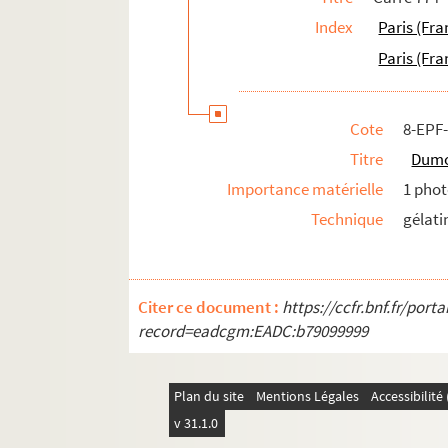
Index
Paris (Fra
Paris (Fra
Cote
8-EPF
Titre
Dumo
Importance matérielle
1 phot
Technique
gélati
Citer ce document :
https://ccfr.bnf.fr/por
record=eadcgm:EADC:b79099999
Plan du site
Mentions Légales
Accessibilit
v 31.1.0