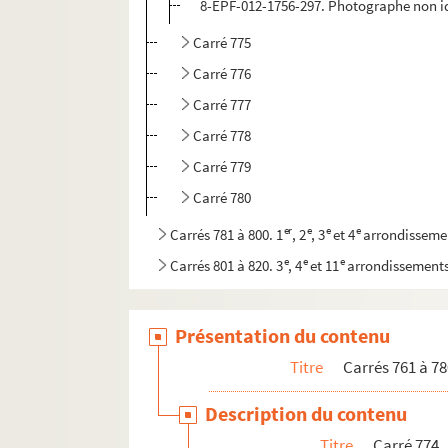
8-EPF-012-1756-297. Photographe non id
Carré 775
Carré 776
Carré 777
Carré 778
Carré 779
Carré 780
er
e
e
e
Carrés 781 à 800. 1
, 2
, 3
et 4
arrondisseme
e
e
e
Carrés 801 à 820. 3
, 4
et 11
arrondissement
e
e
Carrés 821 à 840. 11
et 20
arrondissements
e
e
Carrés 841 à 860. 11
et 20
arrondissements
Présentation du contenu
e
Carrés 861 à 880. 20
arrondissement
Titre
Carrés 761 à 78
e
Carrés 881 à 887. 16
arrondissement, Bois d
Description du contenu
e
Carrés 888 à 902. 1
arrondissement, Bois de
Titre
Carré 774