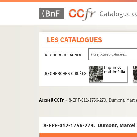
Carré 761
Catalogue co
Carré 762
Carré 763
Carré 764
LES CATALOGUES
Carré 765
Carré 766
RECHERCHE RAPIDE
Carré 767
Imprimés
Carré 768
multimédia
RECHERCHES CIBLÉES
Carré 769
Carré 770
Carré 771
Accueil CCFr
8-EPF-012-1756-279. Dumont, Marce
>
Carré 772
Carré 773
8-EPF-012-1756-279. Dumont, Marcel 
Carré 774