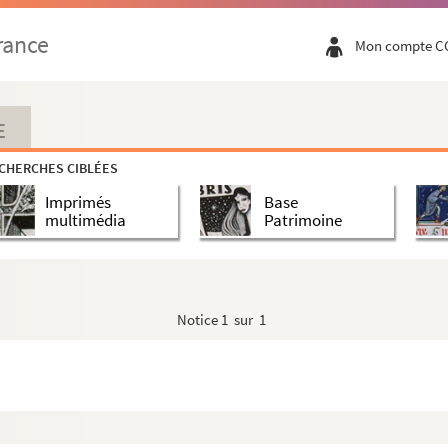
rance
Mon compte C
E
CHERCHES CIBLÉES
Imprimés
Base
multimédia
Patrimoine
Notice
1 sur 1