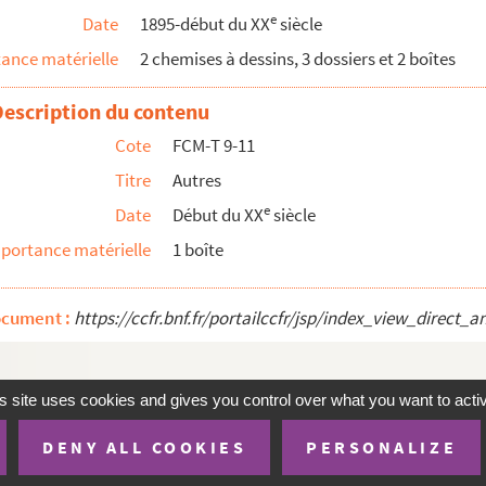
e
Date
1895-début du XX
siècle
été
ance matérielle
2 chemises à dessins, 3 dossiers et 2 boîtes
Description du contenu
Cote
FCM-T 9-11
Titre
Autres
E.G.
e
Date
Début du XX
siècle
portance matérielle
1 boîte
ocument :
https://ccfr.bnf.fr/portailccfr/jsp/index_view_dire
s site uses cookies and gives you control over what you want to acti
DENY ALL COOKIES
PERSONALIZE
te
Mentions Légales
Accessibilité (non conforme)
Conditions 