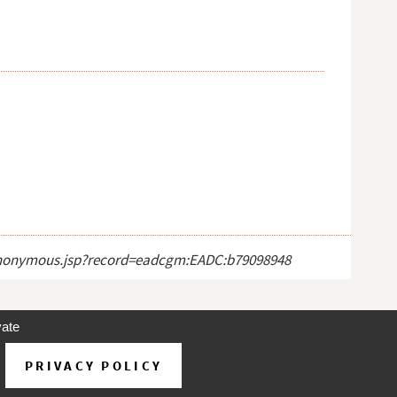
ct_anonymous.jsp?record=eadcgm:EADC:b79098948
vate
PRIVACY POLICY
d'utilisation
À propos
Contact
Aide
v 31.1.0