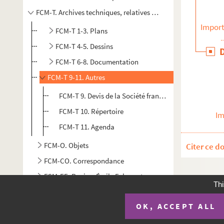
FCM-T. Archives techniques, relatives aux activités de la soci
Import
FCM-T 1-3. Plans
FCM-T 4-5. Dessins
FCM-T 6-8. Documentation
FCM-T 9-11. Autres
FCM-T 9. Devis de la Société française d'électricité A.
FCM-T 10. Répertoire
Im
FCM-T 11. Agenda
FCM-O. Objets
Citer ce d
FCM-CO. Correspondance
FCM-EE. Papiers Émile Exbrayat
Thi
OK, ACCEPT ALL
Plan du si