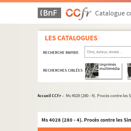
Catalogue co
LES CATALOGUES
RECHERCHE RAPIDE
Imprimés
multimédia
RECHERCHES CIBLÉES
Accueil CCFr
Ms 4028 (280 - 4). Procès contre les
>
Correspondance
Papiers personnels
Papiers de famille
Ms 4028 (280 - 4). Procès contre les S
Famille Magnin