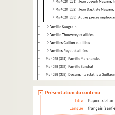
Ms 4028 (281). Jean Joseph Magnin, f
Ms 4028 (282). Jean Baptiste Magnin, 
Ms 4028 (283). Autres pièces impliqu
Famille Saugrain
Famille Thouverey et alliées
Familles Guillon et alliées
Familles Royet et alliées
Ms 4028 (331). Famille Marchandet
Ms 4028 (332). Famille Sandral
Ms 4028 (333). Documents relatifs à Guillau
Ms 4028 (334). Famille Bonvalot
Ms 4028 (335). Documents impliquant Philib
Présentation du contenu
Ms 4028 (336). Lettres adressées à François B
Titre
Papiers de fami
Ms 4028 (338). Pièces d'autres familles allié
Langue
français (sauf