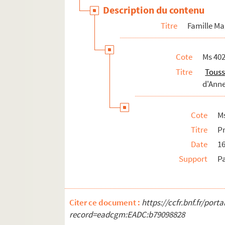
Ms 4028 (420). Documents relatifs au fonds Cha
Description du contenu
Titre
Famille M
Cote
Ms 402
Titre
Tous
d'Anne
Cote
Ms
Titre
Pr
Date
16
Support
P
Citer ce document :
https://ccfr.bnf.fr/por
record=eadcgm:EADC:b79098828