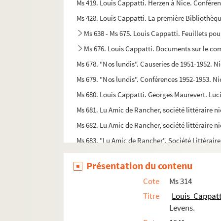
Ms 419. Louis Cappatti. Herzen à Nice. Conféren
Ms 428. Louis Cappatti. La première Bibliothèq
Ms 638 - Ms 675. Louis Cappatti. Feuillets pou
Ms 676. Louis Cappatti. Documents sur le comt
Ms 678. "Nos lundis". Causeries de 1951-1952. Ni
Ms 679. "Nos lundis". Conférences 1952-1953. Ni
Ms 680. Louis Cappatti. Georges Maurevert. Luci
Ms 681. Lu Amic de Rancher, société littéraire n
Ms 682. Lu Amic de Rancher, société littéraire ni
Ms 683. "Lu Amic de Rancher". Société Littéraire
Ms 684. Lu Amic de Rancher. Conférences. Tome 
Présentation du contenu
Ms 685. Lu Amic de Rancher. Conférences. Tome 
Cote
Ms 314
Ms 686. Lu Amic de Rancher, société littéraire n
Titre
Louis Cappatt
Ms 687. Louis Cappatti. Pays de Nice. Convergenc
Levens.
Ms 688. Louis Cappatti. Pays de Nice. Convergenc