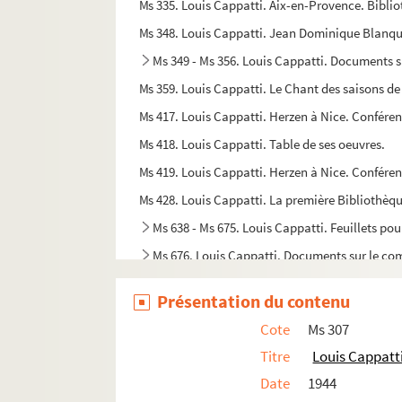
Ms 335. Louis Cappatti. Aix-en-Provence. Bibli
Ms 348. Louis Cappatti. Jean Dominique Blanqui
Ms 349 - Ms 356. Louis Cappatti. Documents s
Ms 359. Louis Cappatti. Le Chant des saisons de l
Ms 417. Louis Cappatti. Herzen à Nice. Confére
Ms 418. Louis Cappatti. Table de ses oeuvres.
Ms 419. Louis Cappatti. Herzen à Nice. Conféren
Ms 428. Louis Cappatti. La première Bibliothèq
Ms 638 - Ms 675. Louis Cappatti. Feuillets pou
Ms 676. Louis Cappatti. Documents sur le comt
Ms 678. "Nos lundis". Causeries de 1951-1952. Ni
Présentation du contenu
Ms 679. "Nos lundis". Conférences 1952-1953. Ni
Cote
Ms 307
Ms 680. Louis Cappatti. Georges Maurevert. Luci
Titre
Louis Cappatt
Ms 681. Lu Amic de Rancher, société littéraire n
Date
1944
Ms 682. Lu Amic de Rancher, société littéraire ni