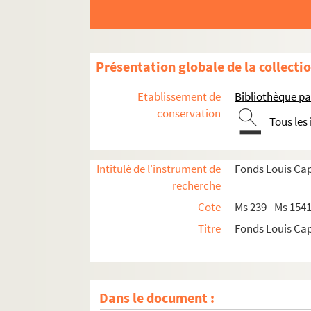
Présentation globale de la collecti
Etablissement de
Bibliothèque pa
conservation
Tous les
Ms 239. Louis Cappatti. Notes d'art
Ms 240. Louis Cappatti. La guerre
Intitulé de l'instrument de
Fonds Louis Ca
Ms 290. Louis Cappatti. Armorial des Communes
recherche
Ms 294. Louis Cappatti. Ombre et clartés.
Cote
Ms 239 - Ms 154
Ms 295. Louis Cappatti. Histoire de la Trinité-V
Titre
Fonds Louis Ca
Ms 296. Louis Cappatti. La Patrie en danger à Gr
Ms 303. Louis Cappatti. Deux poètes Niçois : Vic
Ms 304. Louis Cappatti. La Conquête de Haut-Co
Dans le document :
Ms 305. Louis Cappatti. La Guerre dans le haut-