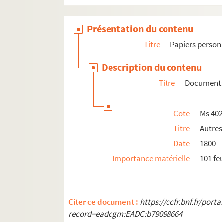
Présentation du contenu
Titre
Papiers person
Description du contenu
Titre
Document
Cote
Ms 402
Titre
Autre
Date
1800 -
Importance matérielle
101 feu
Citer ce document :
https://ccfr.bnf.fr/por
record=eadcgm:EADC:b79098664