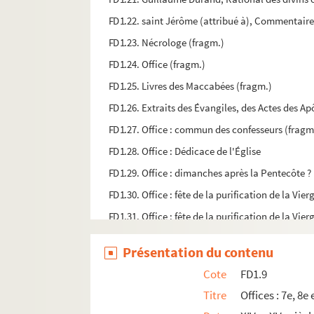
FD1.22. saint Jérôme (attribué à), Commentaire
FD1.23. Nécrologe (fragm.)
FD1.24. Office (fragm.)
FD1.25. Livres des Maccabées (fragm.)
FD1.26. Extraits des Évangiles, des Actes des Ap
FD1.27. Office : commun des confesseurs (fragm
FD1.28. Office : Dédicace de l'Église
FD1.29. Office : dimanches après la Pentecôte ?
FD1.30. Office : fête de la purification de la Vie
FD1.31. Office : fête de la purification de la Vie
FD1.32. Office
Présentation du contenu
FD1.33. Office
Cote
FD1.9
FD1.34. Office (fragm.)
Titre
Offices : 7e, 8
FD1.35. Office