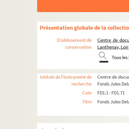
Présentation globale de la collecti
Etablissement de
Centre de docu
conservation
Lanthenay, Loir
Tous les
Intitulé de l'instrument de
Centre de docu
FD1.1. Censier du fief de Madame de la Savardiè
recherche
Fonds Jules De
FD1.2. Office : 4e semaine de Carême (fragment
Cote
FD1.1 - FD1.71
FD1.3. Fragment non identifié
Titre
Fonds Jules De
FD1.4. Office : sanctoral (août)
FD1.5. Fragment non identifié
FD1.6. Collectaire (fragm.)