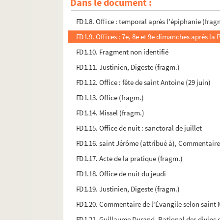
Dans le document :
FD1.7. Julien Pomère, De vita contemplativa (f
FD1.8. Office : temporal après l'épiphanie (frag
FD1.9. Offices : 7e, 8e et 9e dimanches après la
FD1.10. Fragment non identifié
FD1.11. Justinien, Digeste (fragm.)
FD1.12. Office : fête de saint Antoine (29 juin)
FD1.13. Office (fragm.)
FD1.14. Missel (fragm.)
FD1.15. Office de nuit : sanctoral de juillet
FD1.16. saint Jérôme (attribué à), Commentaire
FD1.17. Acte de la pratique (fragm.)
FD1.18. Office de nuit du jeudi
FD1.19. Justinien, Digeste (fragm.)
FD1.20. Commentaire de l'Évangile selon saint 
FD1.21. Guillaume Durand, Rational des divins o