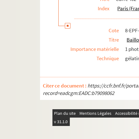
Index
Paris (Fra
Cote
8-EPF
Titre
Baill
Importance matérielle
1 phot
Technique
gélati
Citer ce document :
https://ccfr.bnf.fr/por
record=eadcgm:EADC:b79098062
Plan du site
Mentions Légales
Accessibilit
v 31.1.0