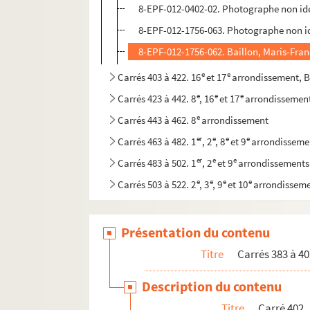
8-EPF-012-0402-02. Photographe non ide
8-EPF-012-1756-063. Photographe non id
8-EPF-012-1756-062. Baillon, Maris-Fra
e
e
Carrés 403 à 422. 16
et 17
arrondissement, B
e
e
e
Carrés 423 à 442. 8
, 16
et 17
arrondissemen
e
Carrés 443 à 462. 8
arrondissement
er
e
e
e
Carrés 463 à 482. 1
, 2
, 8
et 9
arrondisseme
er
e
e
Carrés 483 à 502. 1
, 2
et 9
arrondissements
e
e
e
e
Carrés 503 à 522. 2
, 3
, 9
et 10
arrondissem
Présentation du contenu
Titre
Carrés 383 à 40
Description du contenu
Titre
Carré 402