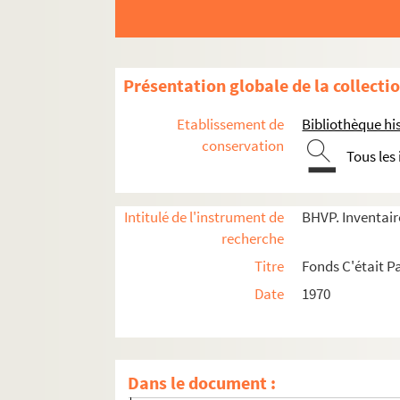
Présentation globale de la collecti
Etablissement de
Bibliothèque his
conservation
Tous les
Intitulé de l'instrument de
BHVP. Inventaire
e
Carrés 341 à 346. 16
arrondissement, Bois d
recherche
e
Carrés 347 à 363. 16
arrondissement, Bois d
Titre
Fonds C'était Pa
e
Carrés 364 à 382. 16
arrondissement, Bois d
Date
1970
e
Carrés 383 à 402. 16
arrondissement, Bois de B
4-EPF-012-1778-024. de Paris quadrillé pour l
Carré 384
Dans le document :
Carré 385