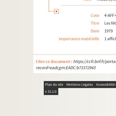
Cote
4-AFF
Titre
Les fê
Date
1979
Importance matérielle
1 affic
Citer ce document :
https://ccfr.bnf.fr/por
record=eadcgm:EADC:b71572943
Plan du site
Mentions Légales
Accessibilit
v 31.1.0