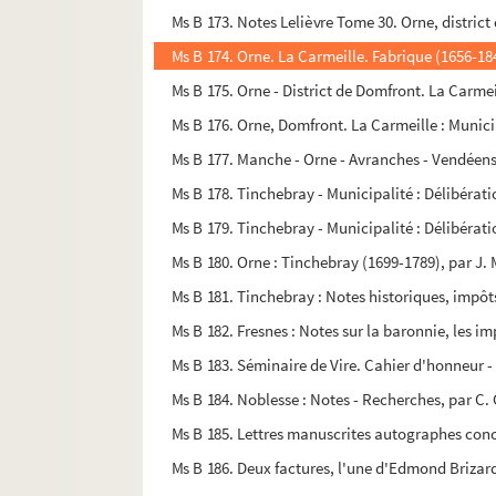
Ms B 173. Notes Lelièvre Tome 30. Orne, district 
Ms B 174. Orne. La Carmeille. Fabrique (1656-184
Ms B 175. Orne - District de Domfront. La Carmeil
Ms B 176. Orne, Domfront. La Carmeille : Municip
Ms B 177. Manche - Orne - Avranches - Vendéens 
Ms B 178. Tinchebray - Municipalité : Délibérati
Ms B 179. Tinchebray - Municipalité : Délibératio
Ms B 180. Orne : Tinchebray (1699-1789), par J. 
Ms B 181. Tinchebray : Notes historiques, impôts
Ms B 182. Fresnes : Notes sur la baronnie, les im
Ms B 183. Séminaire de Vire. Cahier d'honneur - 
Ms B 184. Noblesse : Notes - Recherches, par C.
Ms B 185. Lettres manuscrites autographes conce
Ms B 186. Deux factures, l'une d'Edmond Brizard