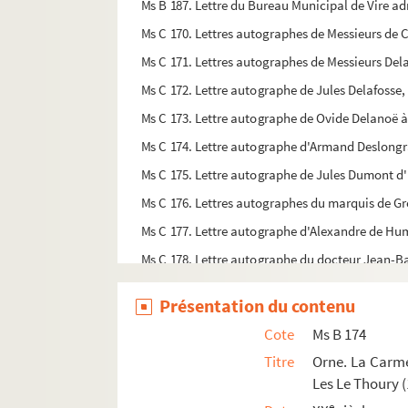
Ms B 187. Lettre du Bureau Municipal de Vire a
Ms C 170. Lettres autographes de Messieurs de 
Ms C 171. Lettres autographes de Messieurs Dela
Ms C 172. Lettre autographe de Jules Delafosse,
Ms C 173. Lettre autographe de Ovide Delanoë
Ms C 174. Lettre autographe d'Armand Deslongra
Ms C 175. Lettre autographe de Jules Dumont d'Ur
Ms C 176. Lettres autographes du marquis de G
Ms C 177. Lettre autographe d'Alexandre de Hu
Ms C 178. Lettre autographe du docteur Jean-Ba
Ms C 179. Lettres autographes de René Lenorman
Présentation du contenu
Ms C 180. Brevet d'admission de Mademoiselle R
Cote
Ms B 174
Ms C 181. Nomination de Louis Richard du Bourg à
Titre
Orne. La Carmei
Ms C 182. Lettre de l'Agence des Lois au bureau 
Les Le Thoury (
Ms C 183. Pièces concernant les bibliothèques pu
e