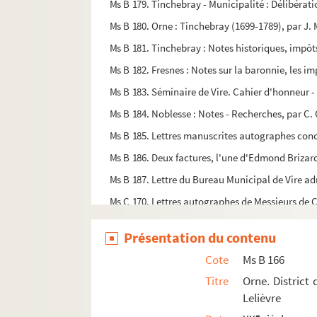
Ms B 179. Tinchebray - Municipalité : Délibératio
Ms B 180. Orne : Tinchebray (1699-1789), par J. 
Ms B 181. Tinchebray : Notes historiques, impôts
Ms B 182. Fresnes : Notes sur la baronnie, les im
Ms B 183. Séminaire de Vire. Cahier d'honneur - 
Ms B 184. Noblesse : Notes - Recherches, par C.
Ms B 185. Lettres manuscrites autographes conce
Ms B 186. Deux factures, l'une d'Edmond Brizard
Ms B 187. Lettre du Bureau Municipal de Vire a
Ms C 170. Lettres autographes de Messieurs de 
Ms C 171. Lettres autographes de Messieurs Dela
Présentation du contenu
Ms C 172. Lettre autographe de Jules Delafosse,
Cote
Ms B 166
Ms C 173. Lettre autographe de Ovide Delanoë
Titre
Orne. District
Ms C 174. Lettre autographe d'Armand Deslongra
Lelièvre
Ms C 175. Lettre autographe de Jules Dumont d'Ur
e