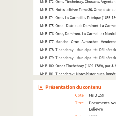
Ms B 172. Orne. Tinchebray. Chouans. Argentan (
Ms B 173. Notes Lelièvre Tome 30. Orne, district 
Ms B 174. Orne. La Carmeille. Fabrique (1656-184
Ms B 175. Orne - District de Domfront. La Carmeil
Ms B 176. Orne, Domfront. La Carmeille : Municip
Ms B 177. Manche - Orne - Avranches - Vendéens 
Ms B 178. Tinchebray - Municipalité : Délibérati
Ms B 179. Tinchebray - Municipalité : Délibératio
Ms B 180. Orne : Tinchebray (1699-1789), par J. 
Ms B 181. Tinchebray : Notes historiques, impôts
Ms B 182. Fresnes : Notes sur la baronnie, les im
Présentation du contenu
Ms B 183. Séminaire de Vire. Cahier d'honneur - 
Cote
Ms B 159
Ms B 184. Noblesse : Notes - Recherches, par C.
Titre
Documents vend
Ms B 185. Lettres manuscrites autographes conce
Lelièvre
Ms B 186. Deux factures, l'une d'Edmond Brizard