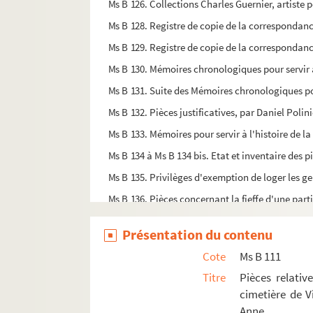
Ms B 126. Collections Charles Guernier, artiste 
Ms B 128. Registre de copie de la correspondan
Ms B 129. Registre de copie de la correspondan
Ms B 130. Mémoires chronologiques pour servir à l'
Ms B 131. Suite des Mémoires chronologiques pour s
Ms B 132. Pièces justificatives, par Daniel Polin
Ms B 133. Mémoires pour servir à l'histoire de la v
Ms B 134 à Ms B 134 bis. Etat et inventaire des pi
Ms B 135. Privilèges d'exemption de loger les gen
Ms B 136. Pièces concernant la fieffe d'une par
Ms B 137. Nombreuses pièces relatives à la com
Présentation du contenu
Ms B 138. Pièces concernant Neuville, les terres 
Cote
Ms B 111
Ms B 139. Compte du domaine royal par Desloges
Titre
Pièces relati
Ms B 141. Papier terrier de la commanderie de 
cimetière de V
Ms B 142. Catalogue et brèves description des ser
Anne