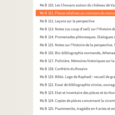
Ms B 110. Les Chouans autour du château de Va
Ms B 111. Pièces relatives au concours du monum
Ms B 112. Leçons sur la perspective
Ms B 113. Notes (ou coup d'oeil) sur l'Histoire 
Ms B 114. Promenades pittoresques. Dialogues s
Ms B 115. Notes sur l'histoire de la perspective.
Ms B 116. Bio-bibliographie normande, Athena
Ms B 117. Polinière. Mémoires historiques sur la
Ms B 118. Confrérie du Rosaire
Ms B 119. Bible. Loge de Raphaël : recueil de gr
Ms B 122. Essai de bibliographie viroise, ouvra
Ms B 123. Etat et inventaire des pièces et écritur
Ms B 124. Copies de pièces concernant la vicomt
Ms B 125. Psammenite, tragédie en 4 actes et en