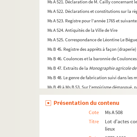
Ms A 521. Déclaration de M. Cailly concernant les
Ms A 522. Déclarations et constitutions sur la r
Ms A 523. Registre pour l'année 1765 et suivante
Ms A 524. Antiquités de la Ville de Vire
Ms A 525. Correspondance de Léontine Le Bègue
Ms B 45. Registre des apprêts à façon (draperie
Ms B 46. Coulonces et la baronnie de Coulonces
Ms B 47. Extraits de la
Monographie agricole de
Ms B 48. Le genre de fabrication suivi dans les 
Ms B 49 à Ms B 53. Sur l'empirisme démasqué, 
Ms B 54. Copies des lettres scientifiques de Fr
Présentation du contenu
Ms B 55. Livre de copies des lettres commencé le
Cote
Ms A 508
Ms B 58. Annales historiques de Vire et de son a
Titre
Lot d'actes co
Ms B 61. Carnet de visites de Léon Barbanchon,
lieux
Ms B 82. Copie de la loi relative aux manufactur