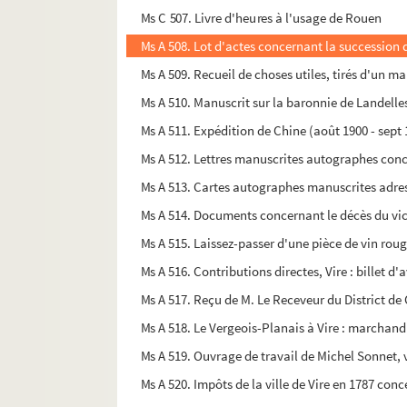
Ms C 507. Livre d'heures à l'usage de Rouen
Ms A 508. Lot d'actes concernant la succession d
Ms A 509. Recueil de choses utiles, tirés d'un m
Ms A 510. Manuscrit sur la baronnie de Landelle
Ms A 511. Expédition de Chine (août 1900 - sept 
Ms A 512. Lettres manuscrites autographes conc
Ms A 513. Cartes autographes manuscrites adre
Ms A 514. Documents concernant le décès du vi
Ms A 515. Laissez-passer d'une pièce de vin ro
Ms A 516. Contributions directes, Vire : billet 
Ms A 517. Reçu de M. Le Receveur du District d
Ms A 518. Le Vergeois-Planais à Vire : marchand
Ms A 519. Ouvrage de travail de Michel Sonnet, 
Ms A 520. Impôts de la ville de Vire en 1787 con