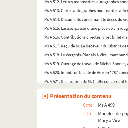
Ms A 512. Lettres manuscrites autographes conc
Ms A 513. Cartes autographes manuscrites adre
Ms A 514. Documents concernant le décès du vi
Ms A 515. Laissez-passer d'une pièce de vin ro
Ms A 516. Contributions directes, Vire : billet 
Ms A 517. Reçu de M. Le Receveur du District d
Ms A 518. Le Vergeois-Planais à Vire : marchand
Ms A 519. Ouvrage de travail de Michel Sonnet, 
Ms A 520. Impôts de la ville de Vire en 1787 con
Ms A 521. Déclaration de M. Cailly concernant les
Ms A 522. Déclarations et constitutions sur la r
Présentation du contenu
Ms A 523. Registre pour l'année 1765 et suivante
Cote
Ms A 499
Ms A 524. Antiquités de la Ville de Vire
Titre
Modèles de pap
Ms A 525. Correspondance de Léontine Le Bègue
Mury à Vire
Ms B 45. Registre des apprêts à façon (draperie
e