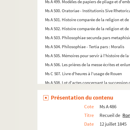
Ms A 499. Modèles de papiers de pliage et d'emb
Ms A 500. Oratoriae - Institutionis Sive Rhetoric
Ms A 501. Histoire comparée de la religion et de
Ms A 502. Histoire comparée de la religion et de
Ms A 503. Philosophiae secunda pars metaphisi
Ms A 504. Philosophiae - Tertia pars : Moralis
Ms A 505. Mémoires pour servir à l'histoire de la v
Ms A 506. Les prières de la messe écrites et en
Ms C 507. Livre d'heures à l'usage de Rouen
Ms A 508. Lot d'actes concernant la succession d
Ms A 509. Recueil de choses utiles, tirés d'un m
Présentation du contenu
Ms A 510. Manuscrit sur la baronnie de Landelle
Cote
Ms A 486
Ms A 511. Expédition de Chine (août 1900 - sept 
Titre
Recueil de
Ro
Ms A 512. Lettres manuscrites autographes conc
Date
12 juillet 1845
Ms A 513. Cartes autographes manuscrites adre