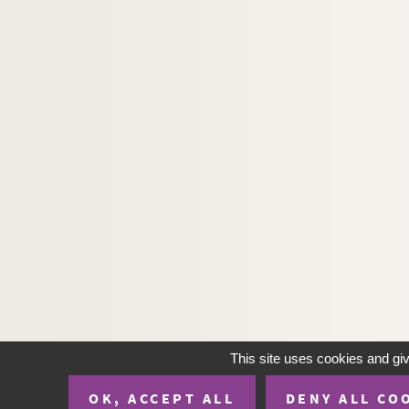
Ms B 141. Papier terrier de la commanderie de 
Ms B 142. Catalogue et brèves description des ser
Ms B 143. Le recrutement du clergé dans l'arron
Ms B 144. Abrégé historique du parlement de Ro
Ms B 145. Mémoires pour l'histoire des paroisses 
Ms B 146. Orne. Tribunal criminel (tome I) 1792-1
Ms B 147. Orne. Tribunal criminel (tome II) 1794-
Ms B 148. Orne. Tribunal criminel (tome III) 1796
Ms B 149. Orne. Tribunal criminel (tome IV) 1798
Ms B 150. Orne. Tribunal criminel (tome V) 1800-
Ms B 151. Orne. Tribunal criminel : quinze fonct
Ms B 152. Orne. Conseils et commissions militair
Ms B 153. Orne. Tribunal criminel. Tables (1792-1
This site uses cookies and gi
Ms B 154. Calvados. Tribunal criminel (tome I) 1
OK, ACCEPT ALL
DENY ALL CO