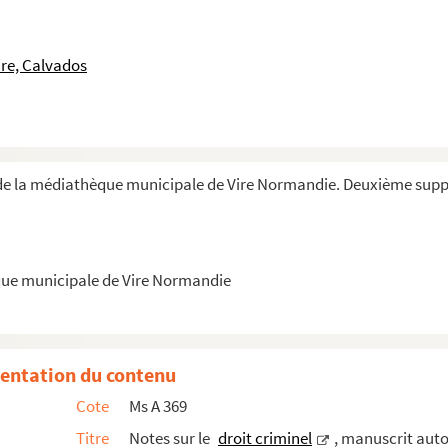
 commerciale, civile et criminelle, par ordre alphabétique, ma...
, civile et criminelle, par ordre alphabétique, ma...
re, Calvados
 jugements et arrêts concernant surtout la région ...
e
la fin du XV
siècle (extrait d'un article de ...
ples apparences par Cassini. Physique : faits r...
 d'actes et de mutations, manuscrit original de ...
de la médiathèque municipale de Vire Normandie. Deuxième sup
 Réhabilitation. Actions préjudicielles. Des j...
l de Th. Lemontier
emontier
que municipale de Vire Normandie
 hypothèques. Notes sur le code de commerce, man...
us le rapport gracieux et contentieux et comme ju...
entation du contenu
 Lemontier
Cote
Ms A 369
rofessore Georgis Delisle, manuscrit autographe de ...
Titre
Notes sur le
droit criminel
, manuscrit aut
de Th. Lemontier