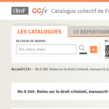
Ms A 340. Problèmes et dessins, manuscrit autographe de Jo
Catalogue collectif de F
Ms A 341. Description d'un dessin original d'un des grands pei
Ms A 342. Manuscrit arabe
Ms A 343. Chimie minérale, manuscrit de J. Frédéric Turpin
LES CATALOGUES
LE RÉPERTOIR
Ms A 344. Cahier d'expressions choisies appartenant à J. Fréd
RECHERCHE RAPIDE
RE
Ms A 345. Anatomie générale, manuscrit de J. Frédéric Turpin,
Ms A 346. Abrégé de l'histoire des dieux et des héros de l'anti
Ms A 347. Cahier de corrigés appartenant à J. Frédéric Turpin,
Ms A 348. Cahier de corrigés appartenant à J. Frédéric Turpin,
Accueil CCFr
Ms A 369. Notes sur le droit criminel, manuscrit 
>
e
Ms A 349. Cours de chimie arrêté à la 57
leçon
Ms A 350. Instruction pastorale de Monseigneur l'archevêque d
Ms A 351. Olivier Basselin et Jean Le Houx. Polémique engagé
Ms A 369. Notes sur le droit criminel, manuscri
Ms A 352. Olivie
Ms A 353. Notes sur la gnomonique ou l'art de tracer des cadr