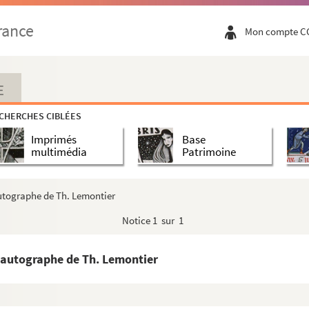
seph Joachim Guernier
rance
Mon compte C
ntres de l'Italie représentant le triomphe de Pé...
E
éric Turpin, externe au lycée Henri IV
CHERCHES CIBLÉES
 externe au lycée Henri IV
Imprimés
Base
er
quité. Traduction par J. Frédéric Turpin (1
c...
multimédia
Patrimoine
 externe au lycée Henri IV
 externe au lycée Henri IV
autographe de Th. Lemontier
Notice
1 sur 1
e Dublin sur les devoirs des chrétiens adressés a...
e entre Victor Patard et Armand Gasté dans le jour...
t autographe de Th. Lemontier
r Basselin. Polémique engagée entre Julien Travers et Armand Gasté en 1866 avec des notes d'A...
ans solaires tirées de messieurs Deparcieux, Dom ...