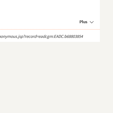
Plus
ct_anonymous.jsp?record=eadcgm:EADC:b68803854