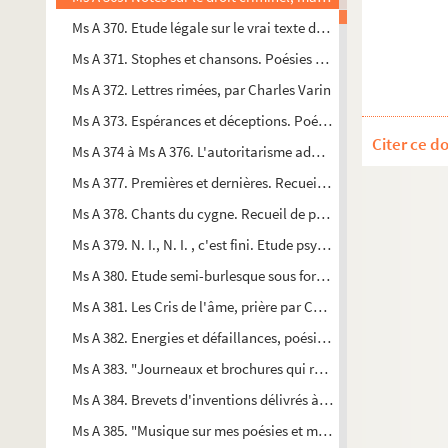
Ms A 370. Etude légale sur le vrai texte des lois existantes (e
Ms A 371. Stophes et chansons. Poésies diverses par Charles V
Ms A 372. Lettres rimées, par Charles Varin
Ms A 373. Espérances et déceptions. Poésies par Charles Varin
Citer ce d
Ms A 374 à Ms A 376. L'autoritarisme administratif, ses abus e
Ms A 377. Premières et dernières. Recueil de poésies par Char
Ms A 378. Chants du cygne. Recueil de poésies par Charles Va
Ms A 379. N. I., N. I. , c'est fini. Etude psychologique et dram
Ms A 380. Etude semi-burlesque sous forme de rapport au Préfe
Ms A 381. Les Cris de l'âme, prière par Charles Varin
Ms A 382. Energies et défaillances, poésies par Charles Varin, 
Ms A 383. "Journeaux et brochures qui rendirent compte de mes
Ms A 384. Brevets d'inventions délivrés à Charles Varin pour
Ms A 385. "Musique sur mes poésies et morceaux dont on me 