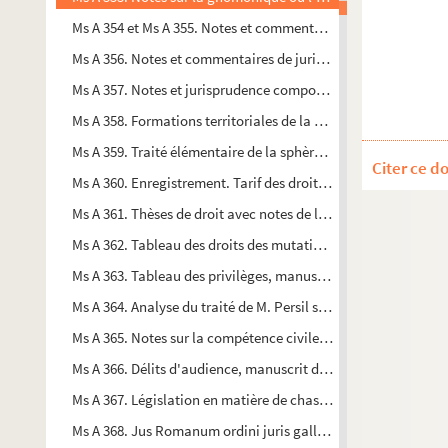
Ms A 354 et Ms A 355. Notes et commentaires de jurisprudence
Ms A 356. Notes et commentaires de jurisprudence commerciale
Ms A 357. Notes et jurisprudence composées de consultations,
e
Ms A 358. Formations territoriales de la France depuis le XI
à 
Ms A 359. Traité élémentaire de la sphère expliquée par les sim
Citer ce d
Ms A 360. Enregistrement. Tarif des droits pour toutes espèces
Ms A 361. Thèses de droit avec notes de lecture: cour d'assises.
Ms A 362. Tableau des droits des mutation, manuscrit origina
Ms A 363. Tableau des privilèges, manuscrit original de Th. L
Ms A 364. Analyse du traité de M. Persil sur les privilèges et
Ms A 365. Notes sur la compétence civile des juges de paix so
Ms A 366. Délits d'audience, manuscrit de Th. Lemontier
Ms A 367. Législation en matière de chasse, manuscrit de Th.
Ms A 368. Jus Romanum ordini juris gallici accomodatum ex p