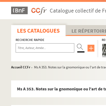
Ms A 317. Contrat de mariage époux James. Procès-verbal de
Catalogue collectif de F
Ms A 318. Les origines et antiquités de la ville de Vire, par l
Ms A 319. Instruction pour la cérémonie de la profession religi
Ms A 320. Portion de cahier ou registre d'un collecteur (de la t
LES CATALOGUES
LE RÉPERTOIR
Ms A 322 et Ms A 323. Le Candidat amoureux, comédie en un acte
RECHERCHE RAPIDE
RE
Ms A 325. Juris canonici institutiones, liber primus : De elect
Ms A 326. Mémoires pour servir à l'histoire de la ville de Vire
Ms A 327. Le Chêne, ode par Charles de Chênedollé
Ms A 329. Biographie de Jean Le Houx faite d'après des doc
Accueil CCFr
Ms A 353. Notes sur la gnomonique ou l'art de tra
>
Ms A 330. Jean Le Houx, le seul auteur des Vaux de Vire attr
Ms A 331. Le Bûcheron et la mort. Les Belles de Paris. L'Hôtel 
Ms A 332. Recueil de pièces, maximes et poésies
Ms A 353. Notes sur la gnomonique ou l'art de tr
Ms A 333. Le Choix d'une amie. Le Choix d'un époux
Ms A 334 à Ms A 338. La Vierge des Antilles du Fort Royal Mart