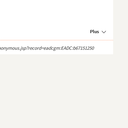
Plus
ct_anonymous.jsp?record=eadcgm:EADC:b67151250