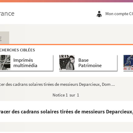
 saisie de namps… Actes divers par Houel de Maisonce...
rance
Mon compte C
e père Mauduit avec une préface de Roland de Ca...
euse (à l'hôtel-dieu de Vire). Instruction pour...
aille ?) de la paroisse de Sept-Frères
E
 et en vers de Louis Bertrand fils, suivie de poésies. Scène...
CHERCHES CIBLÉES
ione
Imprimés
Base
 (du 28 octobre 1761). Catalogue des hommes ill...
multimédia
Patrimoine
uments authentiques, par Armand Gasté
cer des cadrans solaires tirées de messieurs Deparcieux, Dom ...
ibués à Basselin. Etude par Armand Gasté
Notice
1 sur 1
garni. Le puits de Grenelle
acer des cadrans solaires tirées de messieurs Deparcieux,
inique ou le règne de l'âge d'argent