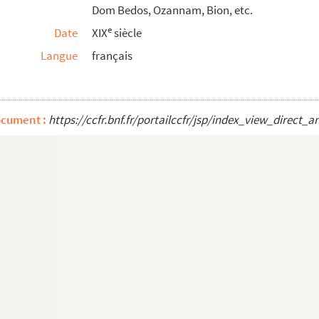
Dom Bedos, Ozannam, Bion, etc.
 commerciale, civile et criminelle, par ordre alphabétique, ma...
e
Date
XIX
siècle
, civile et criminelle, par ordre alphabétique, ma...
Langue
français
 jugements et arrêts concernant surtout la région ...
e
la fin du XV
siècle (extrait d'un article de ...
ples apparences par Cassini. Physique : faits r...
ocument :
https://ccfr.bnf.fr/portailccfr/jsp/index_view_dire
 d'actes et de mutations, manuscrit original de ...
 Réhabilitation. Actions préjudicielles. Des j...
l de Th. Lemontier
emontier
 hypothèques. Notes sur le code de commerce, man...
us le rapport gracieux et contentieux et comme ju...
 Lemontier
rofessore Georgis Delisle, manuscrit autographe de ...