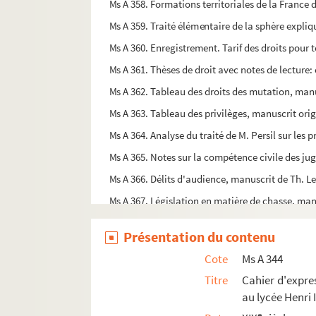
Ms A 358. Formations territoriales de la France d
Ms A 359. Traité élémentaire de la sphère expliqu
Ms A 360. Enregistrement. Tarif des droits pour 
Ms A 361. Thèses de droit avec notes de lecture: c
Ms A 362. Tableau des droits des mutation, manu
Ms A 363. Tableau des privilèges, manuscrit ori
Ms A 364. Analyse du traité de M. Persil sur les
Ms A 365. Notes sur la compétence civile des jug
Ms A 366. Délits d'audience, manuscrit de Th. L
Ms A 367. Législation en matière de chasse, man
Ms A 368. Jus Romanum ordini juris gallici acc
Présentation du contenu
Ms A 369. Notes sur le droit criminel, manuscri
Cote
Ms A 344
Ms A 370. Etude légale sur le vrai texte des lois
Titre
Cahier d'expre
Ms A 371. Stophes et chansons. Poésies diverses
au lycée Henri 
Ms A 372. Lettres rimées, par Charles Varin
e