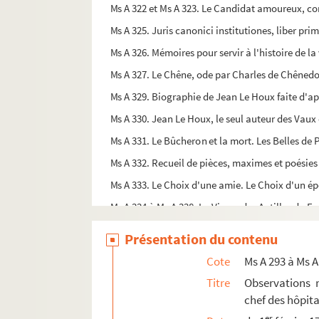
Ms A 322 et Ms A 323. Le Candidat amoureux, comé
Ms A 325. Juris canonici institutiones, liber pri
Ms A 326. Mémoires pour servir à l'histoire de la
Ms A 327. Le Chêne, ode par Charles de Chênedo
Ms A 329. Biographie de Jean Le Houx faite d'
Ms A 330. Jean Le Houx, le seul auteur des Vaux
Ms A 331. Le Bûcheron et la mort. Les Belles de P
Ms A 332. Recueil de pièces, maximes et poésies
Ms A 333. Le Choix d'une amie. Le Choix d'un é
Ms A 334 à Ms A 338. La Vierge des Antilles du F
Ms A 339. Recueil de notes prises par Guernier pè
Présentation du contenu
Ms A 340. Problèmes et dessins, manuscrit aut
Cote
Ms A 293 à Ms A
Ms A 341. Description d'un dessin original d'un d
Titre
Observations 
Ms A 342. Manuscrit arabe
chef des hôpita
Ms A 343. Chimie minérale, manuscrit de J. Fréd
er