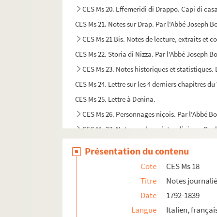
CES Ms 20. Effemeridi di Drappo. Capi di cas
CES Ms 21. Notes sur Drap. Par l'Abbé Joseph B
CES Ms 21 Bis. Notes de lecture, extraits et c
CES Ms 22. Storia di Nizza. Par l'Abbé Joseph Bo
CES Ms 23. Notes historiques et statistiques.
CES Ms 24. Lettre sur les 4 derniers chapitres du V
CES Ms 25. Lettre à Denina.
CES Ms 26. Personnages niçois. Par l'Abbé B
CES Ms 27. Notes sur les sujets religieux. Par
CES Ms 28. Notizie storiche. Par l'abbé Josep
Présentation du contenu
CES Ms 29. Nice et Comté : Notices historiqu
Cote
CES Ms 18
CES Ms 30. Notes sur la Turbie. Par l'abbé Jo
Titre
Notes journaliè
CES Ms 31. Statistica (Introduzione). Par l'a
Date
1792-1839
CES Ms 31 I. Copies et brouillons divers. Par 
Langue
Italien, français