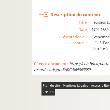
CES Ms 31 II. Raccolta di molti componiment
CES Ms 32. Mingo. Par l'abbé Joseph Bonifacy.
Description du contenu
CES Ms 33. Borriglione (Libro di Gieronimo) pr
Titre
Feuillets 
CES Ms 34. Cronache di Nizza, de Bottero
Date
1792-1839
CES Ms 35. Description des chenilles de Sphinx, 
Présentation du
Evénements
CES Ms 36. Des chenilles en général par Joanny
contenu
J.C. à l'a
CES Ms 38. Journal de chasse, contenant les épo
s'arrête à 
CES Ms 39. Journal de chasse de Mr Bruyat, natu
CES Ms 41 à CES Ms 42. Entomologie, Insectolog
Citer ce document :
https://ccfr.bnf.fr/por
record=eadcgm:EADC:b64863589
CES Ms 43. Registre pour servir de journal aux
CES Ms 44. Orationes dominicales. Frat. Gioani
CES Ms 45. Inscriptions antiques du Départemen
Plan du site
Mentions Légales
Accessibilit
v 31.1.0
CES Ms 46. Etudes historiques, par Auguste Car
CES Ms 47. Catalogue des éditions recherchées d
CES Ms 47 Bis. Terminologie de marine, par le 