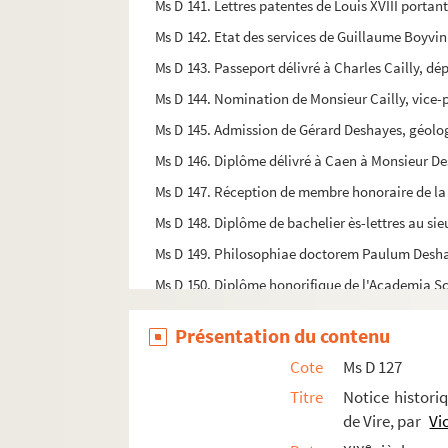
Ms D 141. Lettres patentes de Louis XVIII portant
Ms D 142. Etat des services de Guillaume Boyvin d
Ms D 143. Passeport délivré à Charles Cailly, d
Ms D 144. Nomination de Monsieur Cailly, vice-p
Ms D 145. Admission de Gérard Deshayes, géologue
Ms D 146. Diplôme délivré à Caen à Monsieur D
Ms D 147. Réception de membre honoraire de la
Ms D 148. Diplôme de bachelier ès-lettres au si
Ms D 149. Philosophiae doctorem Paulum Desha
Ms D 150. Diplôme honorifique de l'Academia Sc
Ms D 151. Ordre royal de la Légion d'honneur au C
Présentation du contenu
Ms E 1. Acte de donation et fondation de 26 sols 
Cote
Ms D 127
Ms E 2. Plans et dessins de fortifications ou d'hy
Titre
Notice histori
Ms E 3. Rentes seigneuriales et héritages à Vau
de Vire, par
Vi
e