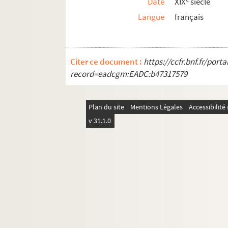
Date
XIX
siècle
Langue
français
Citer ce document :
https://ccfr.bnf.fr/por
record=eadcgm:EADC:b47317579
Plan du site
Mentions Légales
Accessibilit
v 31.1.0