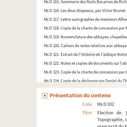
Ms D 115. Sommaire des Nuits Bocaines de Ric
Ms D 116. Les deux drapeaux, par Victor Brunet
Ms D 117. Lettre autographes de messieurs Alfre
Ms D 118. Copie de la charte de concession par 
Ms D 119. Nomenclature des abbayes, chapelles
Ms D 120. Cahiers de notes relatives aux abbaye
Ms D 121. Extrait de l'
Histoire de l'abbaye Notr
Ms D 122. Notes et copies de documents sur l'abb
Ms D 123. Copie de la charte de concession par
Ms D 124. Copie de la décharge par Daniel du Th
Ms D 125. Notes historiques diverses
Présentation du contenu
Ms D 126. Carnet de notes journalières de Victo
Cote
Ms D 102
Ms D 127. Notice historique sur Renaud Lecoq lie
Titre
Election de
Ms D 128. Richard Seguin (1772-1847), par Victo
Topographie, c
Ms D 129. Faillite Jules Roussel, banquier à Vi
manuscrit du X