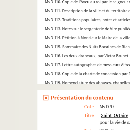
Ms D 110. Copie de l'Aveu au roi par le seigneur
Ms D 111. Description de la ville et du territoire
Ms D 112. Traditions populaires, notes et article
Ms D 113. Notes sur le sergenterie de Vire publié
Ms D 114. Pétition à Monsieur le Maire de la vill
Ms D 115. Sommaire des Nuits Bocaines de Ric
Ms D 116. Les deux drapeaux, par Victor Brunet
Ms D 117. Lettre autographes de messieurs Alfre
Ms D 118. Copie de la charte de concession par 
Ms D 119. Nomenclature des abbayes, chapelles
Ms D 120. Cahiers de notes relatives aux abbaye
Présentation du contenu
Ms D 121. Extrait de l'
Histoire de l'abbaye Notr
Cote
Ms D 97
Ms D 122. Notes et copies de documents sur l'abb
Titre
Saint Ortaire
Ms D 123. Copie de la charte de concession par
pour la vie de 
Ms D 124. Copie de la décharge par Daniel du Th
e