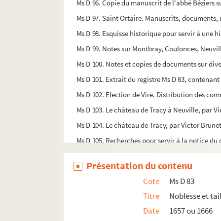
Ms D 96. Copie du manuscrit de l'abbé Béziers s
Ms D 97. Saint Ortaire. Manuscrits, documents, n
Ms D 98. Esquisse historique pour servir à une hi
Ms D 99. Notes sur Montbray, Coulonces, Neuvill
Ms D 100. Notes et copies de documents sur div
Ms D 101. Extrait du registre Ms D 83, contenant
Ms D 102. Election de Vire. Distribution des com
Ms D 103. Le château de Tracy à Neuville, par V
Ms D 104. Le château de Tracy, par Victor Brune
Ms D 105. Recherches pour servir à la notice du 
Ms D 106. Tracy sous les premiers ducs (brouillo
Présentation du contenu
Ms C 107. Dissertation sur Tracy et Neuville (bro
Cote
Ms D 83
Ms D 108. Le Plessis-Grimoult, Grimoult du Pless
Titre
Noblesse et tai
Ms D 109. La Baconnière à Landelles, notes extra
Date
1657 ou 1666
Ms D 110. Copie de l'Aveu au roi par le seigneur